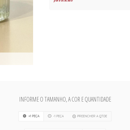
para atacado
INFORME O TAMANHO, A COR E QUANTIDADE
+1 PEÇA
-1 PEÇA
PREENCHER A QTDE