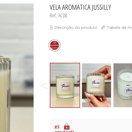
ORSELETS
VELA AROMATICA JUSSILLY
TODOS DE PROMOÇ
TODOS DE MODA PR
TODOS DE INFANTI
TODOS DE CUECA
Ref.: AC08
Descrição do produto
Tabela de m
ORSELETS
R$