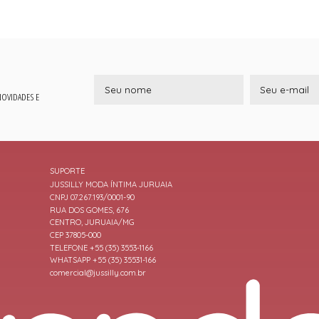
 NOVIDADES E
SUPORTE
JUSSILLY MODA ÍNTIMA JURUAIA
CNPJ 07.267.193/0001-90
RUA DOS GOMES, 676
CENTRO, JURUAIA/MG
CEP 37805-000
TELEFONE +55 (35) 3553-1166
WHATSAPP +55 (35) 35531-166
comercial@jussilly.com.br