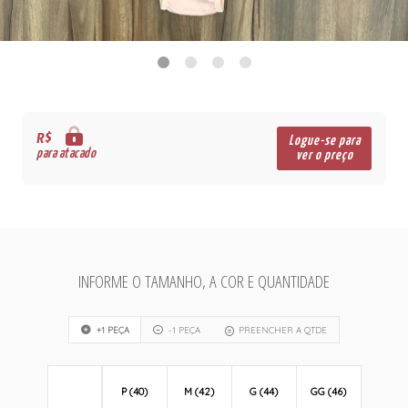
R$
Logue-se para
para atacado
ver o preço
INFORME O TAMANHO, A COR E QUANTIDADE
+1 PEÇA
-1 PEÇA
PREENCHER A QTDE
P (40)
M (42)
G (44)
GG (46)