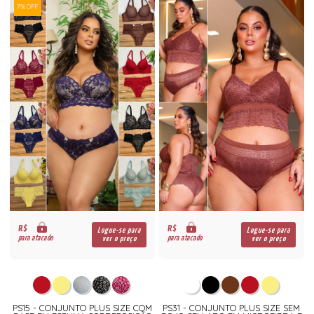
7% OFF
R$
R$
Logue-se para
Logue-se para
para atacado
para atacado
ver o preço
ver o preço
PS15 - CONJUNTO PLUS SIZE COM
PS31 - CONJUNTO PLUS SIZE SEM