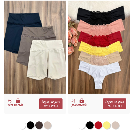
R$
R$
Logue-se para
Logue-se para
para atacado
para atacado
ver o preço
ver o preço