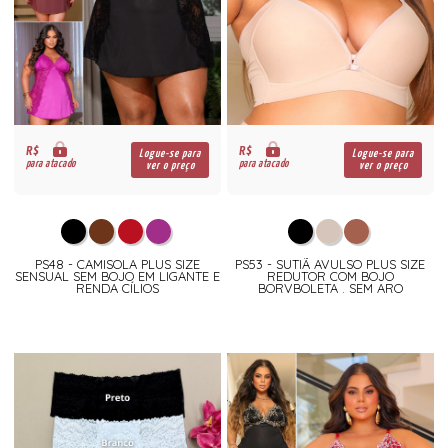
R$
R$
Logue-se para
Logue-se para
para atacado
para atacado
ver o preço
ver o preço
PS48 - CAMISOLA PLUS SIZE
PS53 - SUTIÃ AVULSO PLUS SIZE
SENSUAL SEM BOJO EM LIGANTE E
REDUTOR COM BOJO
RENDA CÍLIOS
BORVBOLETA . SEM ARO