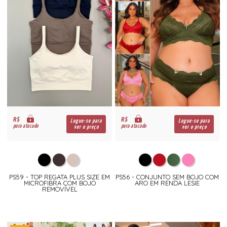
R$
R$
Logue-se para
Logue-se para
para atacado
para atacado
ver o preço
ver o preço
PS59 - TOP REGATA PLUS SIZE EM
PS56 - CONJUNTO SEM BOJO COM
MICROFIBRA COM BOJO
ARO EM RENDA LESIE
REMOVÍVEL