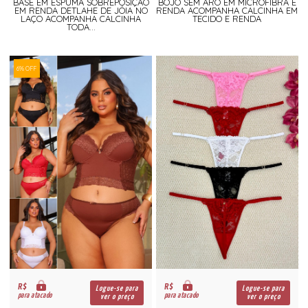
BASE EM ESPUMA SOBREPOSIÇÃO
BOJO SEM ARO EM MICROFIBRA E
EM RENDA DETLAHE DE JÓIA NO
RENDA ACOMPANHA CALCINHA EM
LAÇO ACOMPANHA CALCINHA
TECIDO E RENDA
TODA...
6% OFF
R$
R$
Logue-se para
Logue-se para
para atacado
para atacado
ver o preço
ver o preço