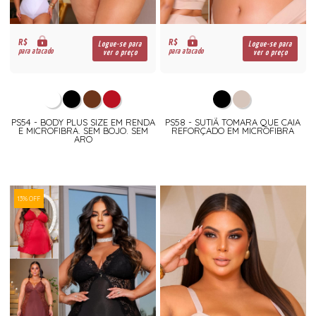
R$
R$
Logue-se para
Logue-se para
para atacado
para atacado
ver o preço
ver o preço
PS54 - BODY PLUS SIZE EM RENDA
PS58 - SUTIÃ TOMARA QUE CAIA
E MICROFIBRA. SEM BOJO. SEM
REFORÇADO EM MICROFIBRA
ARO
13% OFF