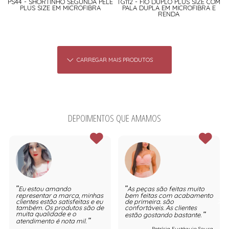
PS44 - SHORTINHO SEGUNDA PELE
TG112 - FIO DUPLO PLUS SIZE COM
PLUS SIZE EM MICROFIBRA
PALA DUPLA EM MICROFIBRA E
RENDA
CARREGAR MAIS PRODUTOS
DEPOIMENTOS QUE AMAMOS
Eu estou amando
As peças são feitas muito
representar a marca, minhas
bem feitas com acabamento
clientes estão satisfeitas e eu
de primeira. são
também. Os produtos são de
confortáveis. As clientes
muita qualidade e o
estão gostando bastante.
atendimento é nota mil.
Patrícia Eustáquio Sousa