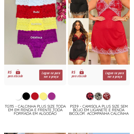
R$
R$
Logue-se para
Logue-se para
para atacado
para atacado
ver o preço
ver o preço
TG115 - CALCINHA PLUS SIZE TODA
PS39 - CAMISOLA PLUS SIZE SEM
EM EM RENDA E FRENTE TODA
BOJO EM LIGANETE E RENDA
FORRADA EM ALGODÃO
BICOLOR. ACOMPANHA CALCINHA