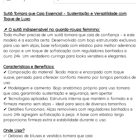
Sutiã Tomara que Caia Essencial – Sustentação e Versatilidade com
Toque de Luxo
📌 O sutiã indispensável no guarda-roupa feminino:
Toda mulher precisa de um sutiã tomara que caia de confiança – e este
modelo é a escolha certa. Desenvolvido com bojo estruturado exclusivo
para uso sem alças, base reforçada com elástico para melhor aderência
ao corpo e um toque de sofisticação com reguladores banhados a
ouro 24k. Um verdadeiro curinga para looks versáteis e elegantes.
Características e Benefícios:
✔ Composição do material: Tecido macio e encorpado com toque
suave, pensado para oferecer conforto mesmo por longos períodos de
uso.
✔ Modelagem e caimento: Bojo anatômico próprio para uso tomara
que caia, garantindo sustentação e segurança, sem apertar.
✔ Tecnologias aplicadas: Estrutura interna que mantém o formato e a
firmeza mesmo sem alças – ideal para seios de diversos tamanhos.
✔ Detalhes funcionais: Alças removíveis com reguladores banhados a
ouro 24k agregam sofisticação à peça. A base com elástico largo
proporciona firmeza extra e estabilidade durante o uso.
Onde Usar?
✅ Debaixo de blusas e vestidos tomara que caia