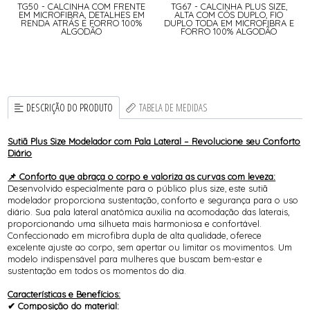
TG50 - CALCINHA COM FRENTE
TG67 - CALCINHA PLUS SIZE,
EM MICROFIBRA, DETALHES EM
ALTA COM CÓS DUPLO, FIO
RENDA ATRÁS E FORRO 100%
DUPLO TODA EM MICROFIBRA E
ALGODÃO
FORRO 100% ALGODÃO
DESCRIÇÃO DO PRODUTO
TABELA DE MEDIDAS
Sutiã Plus Size Modelador com Pala Lateral – Revolucione seu Conforto
Diário
📌 Conforto que abraça o corpo e valoriza as curvas com leveza:
Desenvolvido especialmente para o público plus size, este sutiã
modelador proporciona sustentação, conforto e segurança para o uso
diário. Sua pala lateral anatômica auxilia na acomodação das laterais,
proporcionando uma silhueta mais harmoniosa e confortável.
Confeccionado em microfibra dupla de alta qualidade, oferece
excelente ajuste ao corpo, sem apertar ou limitar os movimentos. Um
modelo indispensável para mulheres que buscam bem-estar e
sustentação em todos os momentos do dia.
Características e Benefícios:
✔ Composição do material: