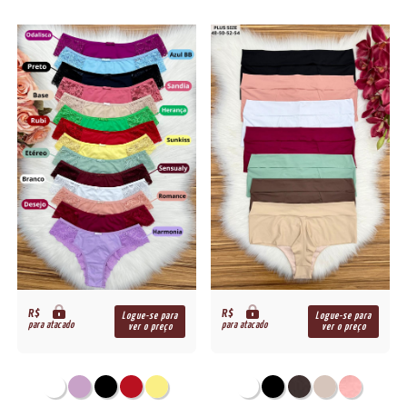
R$
R$
Logue-se para
Logue-se para
para atacado
para atacado
ver o preço
ver o preço