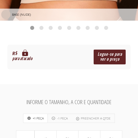
BASE (NUDE)
R$
Logue-se para
para atacado
ver o preço
INFORME O TAMANHO, A COR E QUANTIDADE
+1 PEÇA
-1 PEÇA
PREENCHER A QTDE