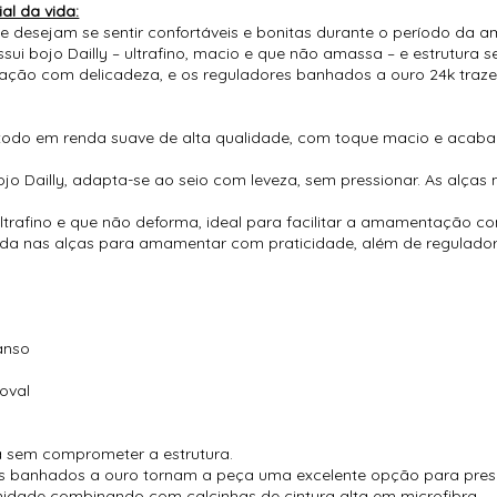
al da vida:
desejam se sentir confortáveis e bonitas durante o período da a
ui bojo Dailly – ultrafino, macio e que não amassa – e estrutura 
ntação com delicadeza, e os reguladores banhados a ouro 24k traz
odo em renda suave de alta qualidade, com toque macio e acabam
 Dailly, adapta-se ao seio com leveza, sem pressionar. As alças 
 ultrafino e que não deforma, ideal para facilitar a amamentação c
ápida nas alças para amamentar com praticidade, além de regulad
anso
oval
za sem comprometer a estrutura.
 banhados a ouro tornam a peça uma excelente opção para prese
rnidade combinando com calcinhas de cintura alta em microfibra.