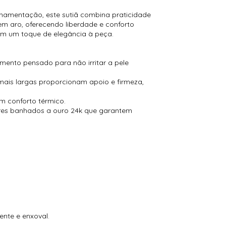
mamentação, este sutiã combina praticidade
sem aro, oferecendo liberdade e conforto
em um toque de elegância à peça.
ento pensado para não irritar a pele
mais largas proporcionam apoio e firmeza,
om conforto térmico.
ores banhados a ouro 24k que garantem
nte e enxoval.