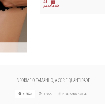
R$
para atacado
INFORME O TAMANHO, A COR E QUANTIDADE
+1 PEÇA
-1 PEÇA
PREENCHER A QTDE