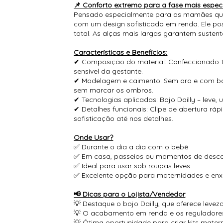
📌 Conforto extremo para a fase mais especi
Pensado especialmente para as mamães que 
com um design sofisticado em renda. Ele poss
total. As alças mais largas garantem suste
Características e Benefícios:
✔ Composição do material: Confeccionado t
sensível da gestante.
✔ Modelagem e caimento: Sem aro e com bojo
sem marcar os ombros.
✔ Tecnologias aplicadas: Bojo Dailly – leve,
✔ Detalhes funcionais: Clipe de abertura r
sofisticação até nos detalhes.
Onde Usar?
✅ Durante o dia a dia com o bebê
✅ Em casa, passeios ou momentos de desc
✅ Ideal para usar sob roupas leves
✅ Excelente opção para maternidades e enx
📢 Dicas para o Lojista/Vendedor
:
💡 Destaque o bojo Dailly, que oferece leve
💡 O acabamento em renda e os reguladores
💡 Ótima oportunidade para criar kits mate