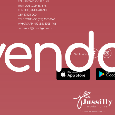
CNPJ 07.267.193/0001-90
RUA DOS GOMES, 676
CENTRO, JURUAIA/MG
CEP 37805-000
TELEFONE +55 (35) 3553-1166
WHATSAPP +55 (35) 35531-166
comercial@jussilly.com.br
® TODOS DIREITOS RESERVADOS