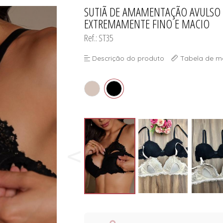
ORSELETS
SUTIÃ DE AMAMENTAÇÃO AVULSO
TODOS DE PROMOÇ
TODOS DE MODA PR
TODOS DE INFANTI
TODOS DE CUECA
EXTREMAMENTE FINO E MACIO
Ref.: ST35
Descrição do produto
Tabela de m
ORSELETS