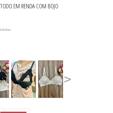
 TODO EM RENDA COM BOJO
ÕES
AIA
L
S
edidas