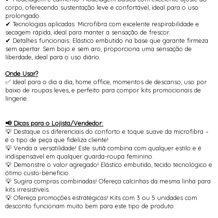
corpo, oferecendo sustentação leve e confortável, ideal para o uso
prolongado.
✔ Tecnologias aplicadas: Microfibra com excelente respirabilidade e
secagem rápida, ideal para manter a sensação de frescor.
✔ Detalhes funcionais: Elástico embutido na base que garante firmeza
sem apertar. Sem bojo e sem aro, proporciona uma sensação de
liberdade, ideal para o uso diário.
Onde Usar?
✅ Ideal para o dia a dia, home office, momentos de descanso, uso por
baixo de roupas leves, e perfeito para compor kits promocionais de
lingerie.
📢 Dicas para o Lojista/Vendedor:
💡 Destaque os diferenciais do conforto e toque suave da microfibra –
é o tipo de peça que fideliza cliente!
💡 Venda a versatilidade! Este sutiã combina com qualquer estilo e é
indispensável em qualquer guarda-roupa feminino.
💡 Demonstre o valor agregado! Elástico embutido, tecido tecnológico e
ótimo custo-benefício.
💡 Sugira compras combinadas! Ofereça calcinhas da mesma linha para
kits irresistíveis.
💡 Ofereça promoções estratégicas! Kits com 3 ou 5 unidades com
desconto funcionam muito bem para este tipo de produto.