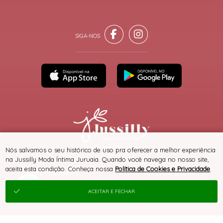
® TODOS DIREITOS RESERVADOS
Nós salvamos o seu histórico de uso pra oferecer a melhor experiência
na Jussilly Moda Íntima Juruaia. Quando você navega no nosso site,
aceita esta condição. Conheça nossa
Política de Cookies e Privacidade
.
SITE 100% SEGURO
PLATAFORMA B2B
ACEITAR E FECHAR