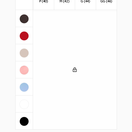
P (40)
M (42)
G (44)
GG (46)