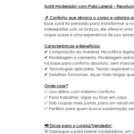
Sutiã Modelador com Pala Lateral – Revoluci
📌 Conforto que abraça o corpo e valoriza a
Esse sutiã foi pensado para transformar a r
indesejadas sob os braços, ele oferece uma 
toque suave e uma experiência de uso extrem
Características e Benefícios:
✔ Composição do material: Microfibra dupla 
✔ Modelagem e caimento: Modelagem estratégi
na base para conforto absoluto, sem marcar
✔ Tecnologias aplicadas: Tecido respirável
✔ Detalhes funcionais: Alças mais largas qu
Onde Usar?
✅ Uso diário com máximo conforto
✅ Para trabalhar, viajar ou ficar em casa
✅ Sob roupas mais justas, para um visual un
✅ Perfeito para quem busca sustentação se
📢 Dicas para o Lojista/Vendedor:
💡 Destaque a pala lateral modeladora, um 