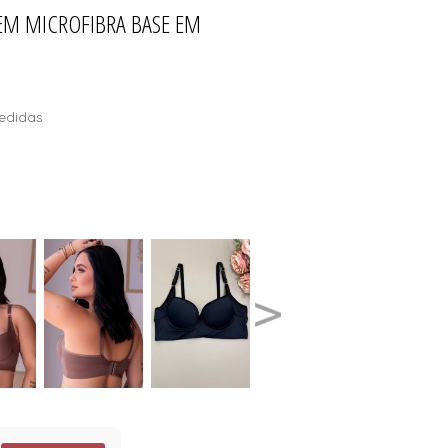
EM MICROFIBRA BASE EM
ÕES
AIA
L
S
edidas