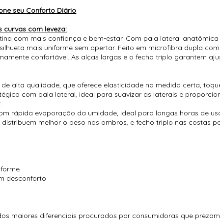
one seu Conforto Diário
s curvas com leveza:
otina com mais confiança e bem-estar. Com pala lateral anatômica
silhueta mais uniforme sem apertar. Feito em microfibra dupla co
amente confortável. As alças largas e o fecho triplo garantem ajus
de alta qualidade, que oferece elasticidade na medida certa, toque
ca com pala lateral, ideal para suavizar as laterais e proporcion
.
 com rápida evaporação da umidade, ideal para longas horas de us
e distribuem melhor o peso nos ombros, e fecho triplo nas costas 
iforme
m desconforto
dos maiores diferenciais procurados por consumidoras que prezam p