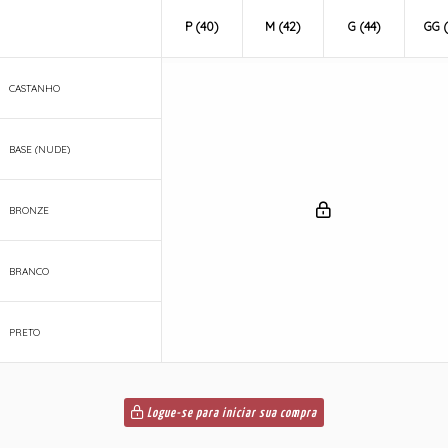
P (40)
M (42)
G (44)
GG (
CASTANHO
BASE (NUDE)
BRONZE
BRANCO
PRETO
Logue-se para iniciar sua compra