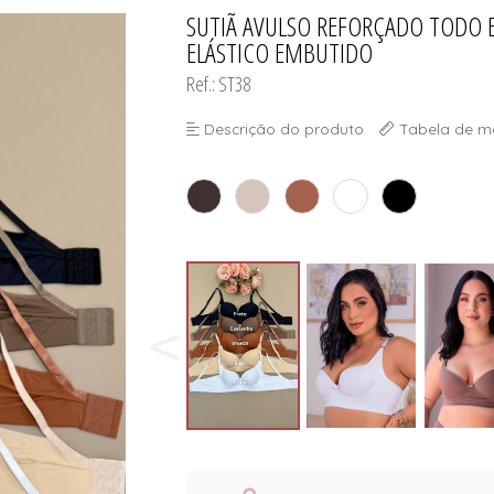
ORSELETS
SUTIÃ AVULSO REFORÇADO TODO 
TODOS DE PROMOÇ
TODOS DE MODA PR
TODOS DE INFANTI
TODOS DE CUECA
ELÁSTICO EMBUTIDO
Ref.: ST38
Descrição do produto
Tabela de m
ORSELETS