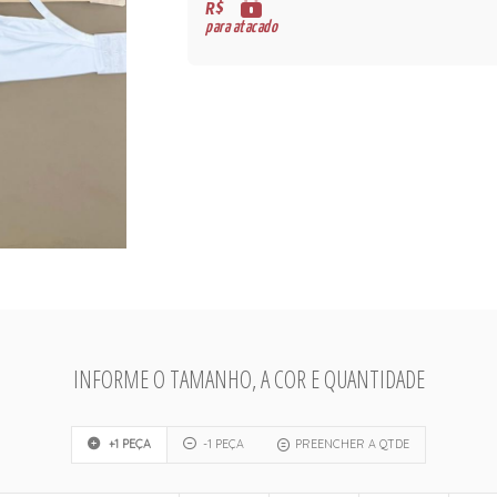
R$
para atacado
INFORME O TAMANHO, A COR E QUANTIDADE
+1 PEÇA
-1 PEÇA
PREENCHER A QTDE