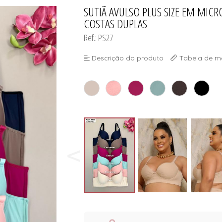
ORSELETS
SUTIÃ AVULSO PLUS SIZE EM MIC
TODOS DE PROMOÇ
TODOS DE MODA PR
TODOS DE INFANTI
TODOS DE CUECA
COSTAS DUPLAS
Ref.: PS27
Descrição do produto
Tabela de m
ORSELETS