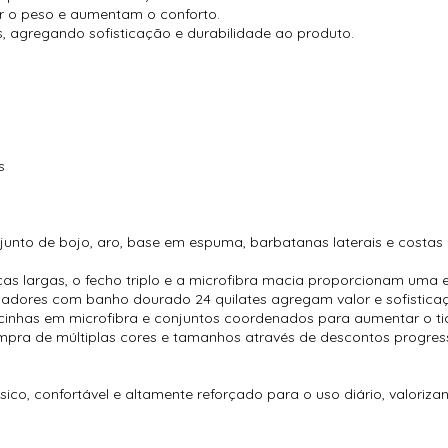
r o peso e aumentam o conforto.
 agregando sofisticação e durabilidade ao produto.
s
unto de bojo, aro, base em espuma, barbatanas laterais e costas 
as largas, o fecho triplo e a microfibra macia proporcionam uma ex
ladores com banho dourado 24 quilates agregam valor e sofistica
cinhas em microfibra e conjuntos coordenados para aumentar o ti
ompra de múltiplas cores e tamanhos através de descontos progress
ico, confortável e altamente reforçado para o uso diário, valoriza