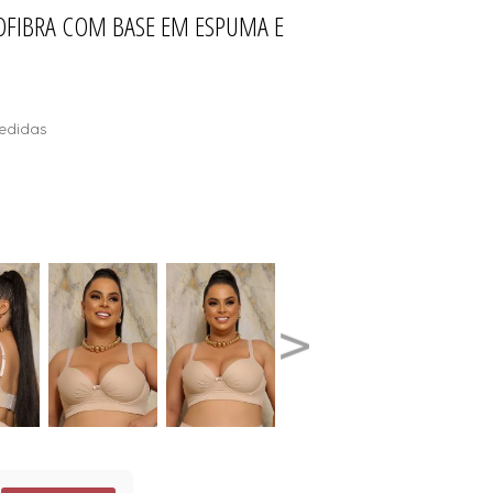
ROFIBRA COM BASE EM ESPUMA E
ÕES
AIA
L
S
edidas