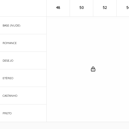
48
50
52
5
BASE (NUDE)
ROMANCE
DESEJO
ETÉREO
CASTANHO
PRETO