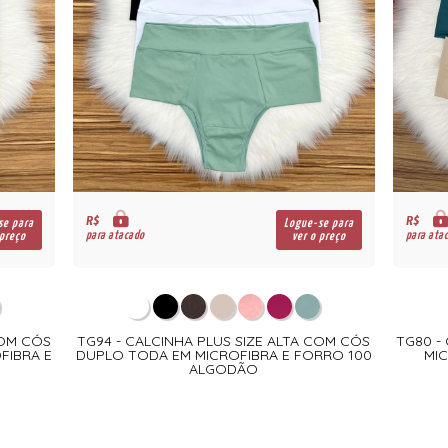
R$
R$
se para
Logue-se para
para atacado
para ata
 preço
ver o preço
COM CÓS
TG94 - CALCINHA PLUS SIZE ALTA COM CÓS
TG80 -
FIBRA E
DUPLO TODA EM MICROFIBRA E FORRO 100
MI
ALGODÃO