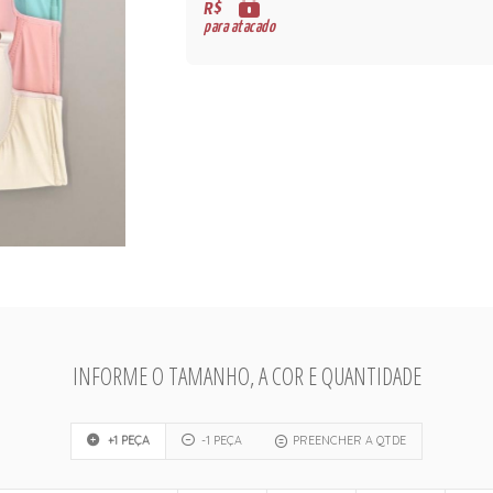
R$
para atacado
INFORME O TAMANHO, A COR E QUANTIDADE
+1 PEÇA
-1 PEÇA
PREENCHER A QTDE