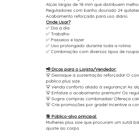
Alças largas de 18 mm que distribuem melho
Reguladores com banho dourado 24 quilates,
Acabamento reforçado para uso diário.
Onde Usar?
✅ Dia a dia
✅ Trabalho
✅ Passeios e lazer
✅ Uso prolongado durante toda a rotina
✅ Combinação com diversos tipos de roupa
📢 Dicas para o Lojista/Vendedor:
💡 Destaque a sustentação reforçada! O conj
público plus size.
💡 Venda conforto aliado à segurança! As alç
💡 Enfatize o acabamento premium! Os regu
💡 Sugira compras combinadas! Ofereça cal
💡 Crie promoções por grade! Incentive a c
🎯 Público-alvo principal:
Mulheres plus size que procuram um sutiã bás
ajuste ao corpo.