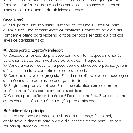
firmeza e conforto durante todo o dia. Costuras suaves que evitam
irritações e aumentam a durabilidade da peça.
Onde Usar?
✅ Ideal para o uso sob saias, vestidos, roupas mais justas ou para
quem busca uma camada extra de proteção e conforto no dia a dia.
Também é ótimo para viagens, longos períodos sentada ou práticas
leves de atividade física.
📢 Dicas para o Lojista/Vendedor:
💡 Destaque a função de proteção contra atrito – especialmente útil
para clientes que usam vestidos ou saias com frequência.
💡 Venda a versatilidade! Uma peça que atende desde o público jovem
até o mais maduro, com ótima saída o ano todo.
💡 Demonstre o valor agregado! Fale da microfibra leve, da modelagem
que não marca e do elástico que garante firmeza.
💡 Sugira compras combinadas! Indique calcinhas sem costura ou
sutiãs confortáveis para compor kits básicos.
💡 Ofereça promoções estratégicas! Pacotes com 2 ou 3 unidades em
cores variadas são uma ótima opção para o atacado.
🎯 Público-alvo principal:
Mulheres de todas as idades que buscam uma peça funcional,
confortável e discreta para o dia a dia, especialmente para uso sob
roupas ajustadas ou saias.