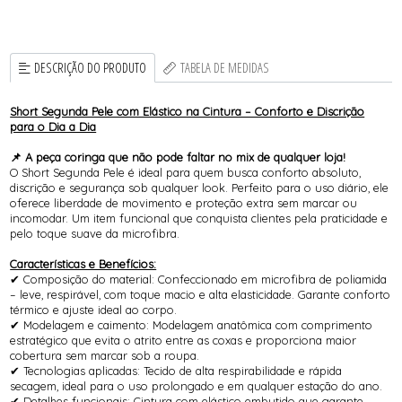
DESCRIÇÃO DO PRODUTO
TABELA DE MEDIDAS
Short Segunda Pele com Elástico na Cintura – Conforto e Discrição
para o Dia a Dia
📌 A peça coringa que não pode faltar no mix de qualquer loja!
O Short Segunda Pele é ideal para quem busca conforto absoluto,
discrição e segurança sob qualquer look. Perfeito para o uso diário, ele
oferece liberdade de movimento e proteção extra sem marcar ou
incomodar. Um item funcional que conquista clientes pela praticidade e
pelo toque suave da microfibra.
Características e Benefícios:
✔ Composição do material: Confeccionado em microfibra de poliamida
– leve, respirável, com toque macio e alta elasticidade. Garante conforto
térmico e ajuste ideal ao corpo.
✔ Modelagem e caimento: Modelagem anatômica com comprimento
estratégico que evita o atrito entre as coxas e proporciona maior
cobertura sem marcar sob a roupa.
✔ Tecnologias aplicadas: Tecido de alta respirabilidade e rápida
secagem, ideal para o uso prolongado e em qualquer estação do ano.
✔ Detalhes funcionais: Cintura com elástico embutido que garante