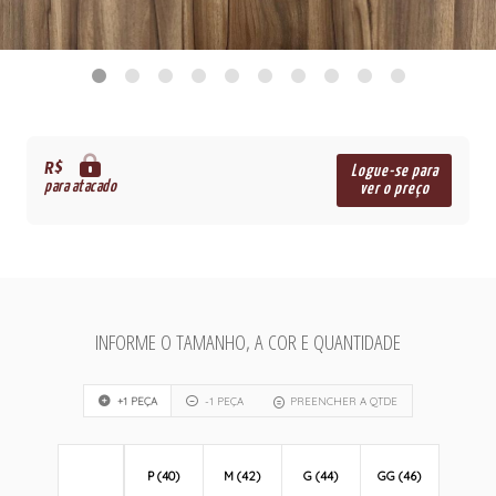
R$
Logue-se para
para atacado
ver o preço
INFORME O TAMANHO, A COR E QUANTIDADE
+1 PEÇA
-1 PEÇA
PREENCHER A QTDE
P (40)
M (42)
G (44)
GG (46)