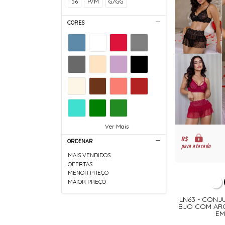
56
P/M
G/GG
CORES
Ver Mais
R$
ORDENAR
para atacado
MAIS VENDIDOS
OFERTAS
MENOR PREÇO
MAIOR PREÇO
LN63 - CONJ
BJO COM ARO
EM