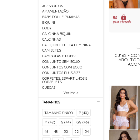
ACESSÓRIOS
AMAMENTAÇÃO
BABY DOLL E PIJAMAS
R$
para atacado
BIQUINI
BODY
CALCINHA BIQUINI
CALCINHAS
CALEÇON E CUECA FEMININA
CAMISETES
CJ162 - C
CAMISOLAS E ROBES
ARO. TOD
CONJUNTO SEM BOJO
ACOM
CONJUNTOS COM BOJO
CONJUNTOS PLUS SIZE
CORPETES, ESPARTILHOS E
CORSELETS
CUECAS
Ver Mais
TAMANHOS
TAMANHO ÚNICO
P (40)
M (42)
G (44)
GG (46)
46
48
50
52
54