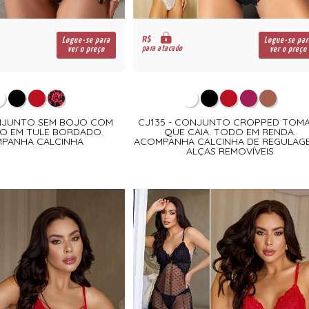
R$
Logue-se para
Logue-se par
para atacado
ver o preço
ver o preço
ONJUNTO SEM BOJO COM
CJ135 - CONJUNTO CROPPED TOM
O EM TULE BORDADO.
QUE CAIA. TODO EM RENDA.
PANHA CALCINHA
ACOMPANHA CALCINHA DE REGULAG
ALÇAS REMOVÍVEIS