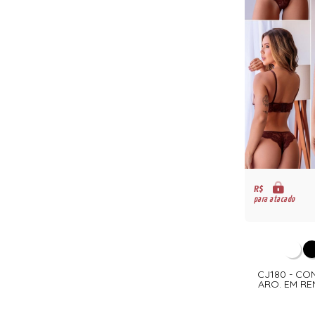
R$
para atacado
CJ180 - CO
ARO. EM RE