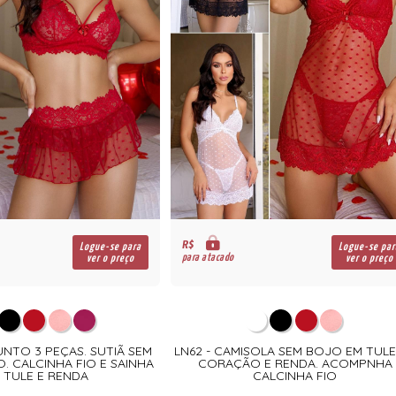
R$
Logue-se para
Logue-se par
para atacado
ver o preço
ver o preço
UNTO 3 PEÇAS. SUTIÃ SEM
LN62 - CAMISOLA SEM BOJO EM TULE
. CALCINHA FIO E SAINHA
CORAÇÃO E RENDA. ACOMPNHA
 TULE E RENDA
CALCINHA FIO