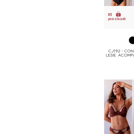
R$
para atacado
CJ192 - CO
LESIE. ACOM