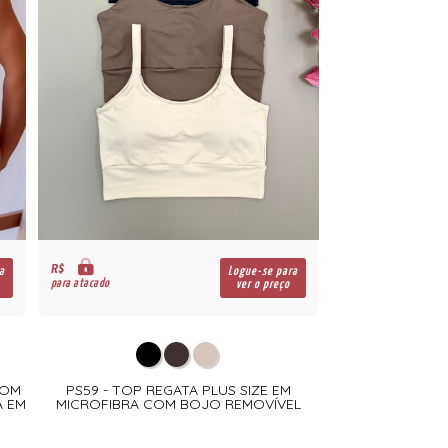
R$
a
Logue-se para
para atacado
ver o preço
COM
PS59 - TOP REGATA PLUS SIZE EM
A EM
MICROFIBRA COM BOJO REMOVÍVEL