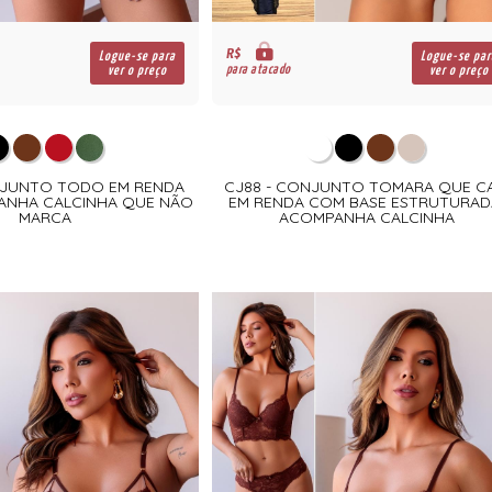
R$
Logue-se para
Logue-se par
para atacado
ver o preço
ver o preço
NJUNTO TODO EM RENDA
CJ88 - CONJUNTO TOMARA QUE CA
PANHA CALCINHA QUE NÃO
EM RENDA COM BASE ESTRUTURAD
MARCA
ACOMPANHA CALCINHA