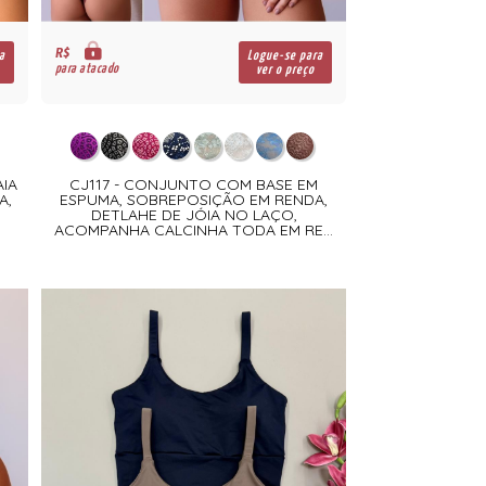
R$
a
Logue-se para
para atacado
ver o preço
IA
CJ117 - CONJUNTO COM BASE EM
A,
ESPUMA, SOBREPOSIÇÃO EM RENDA,
DETLAHE DE JÓIA NO LAÇO,
ACOMPANHA CALCINHA TODA EM RE...