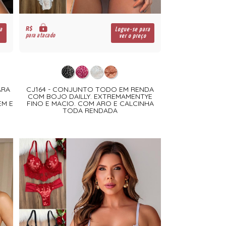
R$
a
Logue-se para
para atacado
ver o preço
ARA
CJ164 - CONJUNTO TODO EM RENDA
COM BOJO DAILLY. EXTREMAMENTYE
EM E
FINO E MACIO. COM ARO E CALCINHA
TODA RENDADA