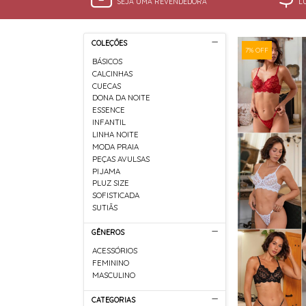
SEJA UMA REVENDEDORA
L
COLEÇÕES
7% OFF
BÁSICOS
CALCINHAS
CUECAS
DONA DA NOITE
ESSENCE
INFANTIL
LINHA NOITE
MODA PRAIA
PEÇAS AVULSAS
PIJAMA
PLUZ SIZE
SOFISTICADA
SUTIÃS
GÊNEROS
ACESSÓRIOS
FEMININO
MASCULINO
CATEGORIAS