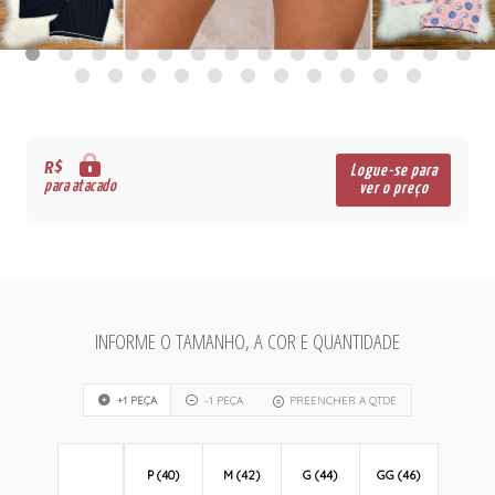
R$
Logue-se para
para atacado
ver o preço
INFORME O TAMANHO, A COR E QUANTIDADE
+1 PEÇA
-1 PEÇA
PREENCHER A QTDE
P (40)
M (42)
G (44)
GG (46)