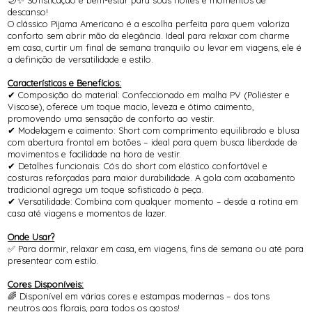
🌙✨ Sofisticação e bem-estar para suas noites e momentos de
descanso!
O clássico Pijama Americano é a escolha perfeita para quem valoriza
conforto sem abrir mão da elegância. Ideal para relaxar com charme
em casa, curtir um final de semana tranquilo ou levar em viagens, ele é
a definição de versatilidade e estilo.
Características e Benefícios:
✔ Composição do material: Confeccionado em malha PV (Poliéster e
Viscose), oferece um toque macio, leveza e ótimo caimento,
promovendo uma sensação de conforto ao vestir.
✔ Modelagem e caimento: Short com comprimento equilibrado e blusa
com abertura frontal em botões – ideal para quem busca liberdade de
movimentos e facilidade na hora de vestir.
✔ Detalhes funcionais: Cós do short com elástico confortável e
costuras reforçadas para maior durabilidade. A gola com acabamento
tradicional agrega um toque sofisticado à peça.
✔ Versatilidade: Combina com qualquer momento – desde a rotina em
casa até viagens e momentos de lazer.
Onde Usar?
✅ Para dormir, relaxar em casa, em viagens, fins de semana ou até para
presentear com estilo.
Cores Disponíveis:
🌈 Disponível em várias cores e estampas modernas – dos tons
neutros aos florais, para todos os gostos!