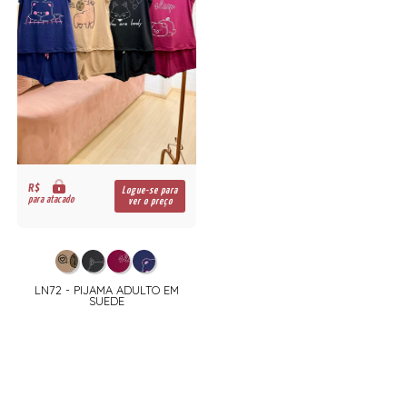
R$
Logue-se para
para atacado
ver o preço
LN72 - PIJAMA ADULTO EM
SUEDE