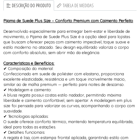
DESCRIÇÃO DO PRODUTO
TABELA DE MEDIDAS
Pijama de Suede Plus Size – Conforto Premium com Caimento Perfeito
Desenvolvido especialmente para entregar bem-estar e liberdade de
movimento, o Pijama de Suede Plus Size é a opção ideal para lojistas
que buscam oferecer peças com caimento impecável, toque suave e
estilo moderno no atacado. Seu design equilibrado valoriza o corpo
com conforto absoluto, sem abrir mão da elegância.
Características e Benefícios:
✔ Composição do material:
Confeccionado em suede de poliéster com elastano, proporciona
excelente elasticidade, resistência e um toque incrivelmente macio,
similar ao de malha premium — perfeito para noites de descanso.
✔ Modelagem e caimento:
A blusa regata possui costas estilo nadador, permitindo máxima
liberdade e caimento confortável, sem apertar. A modelagem em plus
size foi pensada para valorizar as curvas, acompanhando o corpo com
suavidade.
✔ Tecnologias aplicadas:
O suede oferece conforto térmico, mantendo temperatura equilibrada,
ideal para todas as estações.
✔ Detalhes funcionais:
A regata é lisa, com estampa frontal aplicada, garantindo estilo com