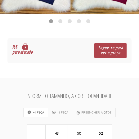
R$
Logue-se para
para atacado
ver o preço
INFORME O TAMANHO, A COR E QUANTIDADE
+1 PEÇA
-1 PEÇA
PREENCHER A QTDE
48
50
52