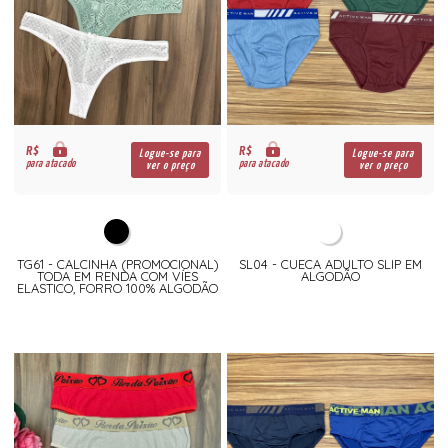
R$
R$
Logue-se para
Logue-se para
para atacado
para atacado
ver o preço
ver o preço
TG61 - CALCINHA (PROMOCIONAL)
SL04 - CUECA ADULTO SLIP EM
TODA EM RENDA COM VÍES
ALGODÃO
ELASTICO, FORRO 100% ALGODÃO