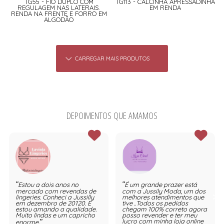
TG55 - FIO DUPLO COM
TG113 - CALCINHA APRESSADINHA
REGULAGEM NAS LATERAIS.
EM RENDA
RENDA NA FRENTE E FORRO EM
ALGODÃO
CARREGAR MAIS PRODUTOS
DEPOIMENTOS QUE AMAMOS
Estou a dois anos no
É um grande prazer está
mercado com revendas de
com a Jussily Moda, um dos
lingeries. Conheci a Jussilly
melhores atendimentos que
em dezembro de 20120. E
tive ..Todos os pedidos
estou amando a qualidade.
chegam 100% correto agora
Muito lindas e um capricho
posso revender e ter meu
lucro com minha loja online
enorme.