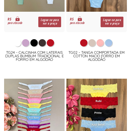
R$
R$
Logue-se para
Logue-se para
para atacado
para atacado
ver o preço
ver o preço
TG24 - CALCINHA COM LATERAIS
TG02 - TANGA COMPORTADA EM
DUPLAS BUMBUM TRADICIONAL E
COTTON MACIO FORRO EM
FORRO EM ALGODÃO
ALGODÃO