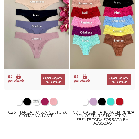
R$
R$
Logue-se para
Logue-se para
para atacado
para atacado
ver o preço
ver o preço
TG26 - TANGA FIO SEM COSTURA
TG71 - CALCINHA TODA EM RENDA
CORTADA A LASER
SEM COSTURAS NA LATERAL
FRENTE TODA FORRADA EM
ALGODÃO