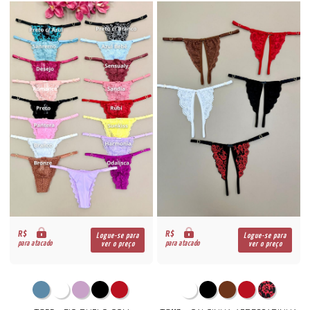
R$
R$
Logue-se para
Logue-se para
para atacado
para atacado
ver o preço
ver o preço