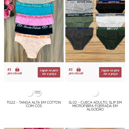
R$
R$
Logue-se para
Logue-se para
para atacado
para atacado
ver o preço
ver o preço
TG22 - TANGA ALTA EM COTTON
SL02 - CUECA ADULTO, SLIP EM
COM CÓS
MICROFIBRA FORRADA EM
ALGODÃO