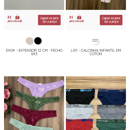
R$
R$
Logue-se para
Logue-se para
para atacado
para atacado
ver o preço
ver o preço
EX04 - EXTENSOR 12 CM . FECHO
LI01 - CALCINHA INFANTIL EM
6X3
COTON