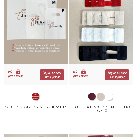
R$
R$
Logue-se para
Logue-se para
para atacado
para atacado
ver o preço
ver o preço
SC01 - SACOLA PLÁSTICA JUSSILLY
EX01 - EXTENSOR 3 CM . FECHO
DUPLO