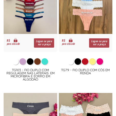
R$
R$
Logue-se para
Logue-se para
para atacado
para atacado
ver o preço
ver o preço
TG103 - FIO DUPLO COM
TG79 - FIO DUPLO COM CÓS EM
REGULAGEM NAS LATERAIS. EM
RENDA
MICROFIBRA E FORRO EM
ALGODÃO