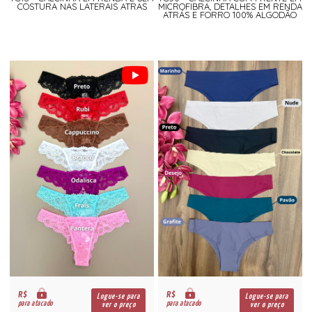
COSTURA NAS LATERAIS ATRAS
MICROFIBRA, DETALHES EM RENDA
ATRÁS E FORRO 100% ALGODÃO
R$
R$
Logue-se para
Logue-se para
para atacado
para atacado
ver o preço
ver o preço