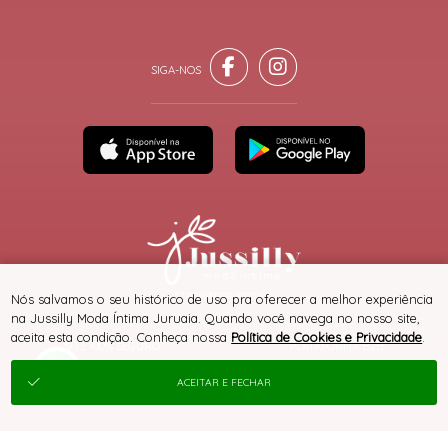
® TODOS DIREITOS RESERVADOS
Nós salvamos o seu histórico de uso pra oferecer a melhor experiência
na Jussilly Moda Íntima Juruaia. Quando você navega no nosso site,
aceita esta condição. Conheça nossa
Política de Cookies e Privacidade
.
SITE 100% SEGURO
PLATAFORMA B2B
ACEITAR E FECHAR