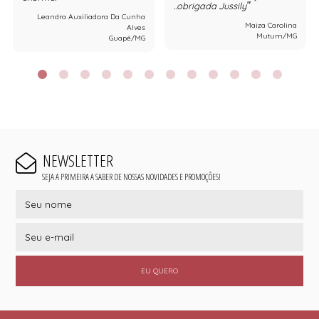
..obrigada Jussily
Leandra Auxiliadora Da Cunha
Maiza Carolina
Alves
Mutum/MG
Guapé/MG
NEWSLETTER
SEJA A PRIMEIRA A SABER DE NOSSAS NOVIDADES E PROMOÇÕES!
EU QUERO