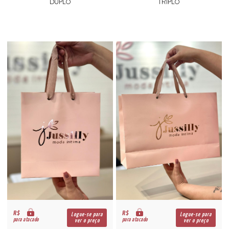
DUPLO
TRIPLO
R$
R$
Logue-se para
Logue-se para
para atacado
para atacado
ver o preço
ver o preço