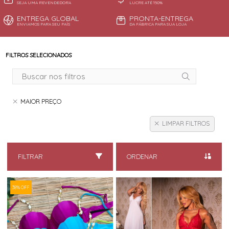
SEJA UMA REVENDEDORA
LUCRE ATÉ 150%
ENTREGA GLOBAL
PRONTA-ENTREGA
ENVIAMOS PARA SEU PAÍS
DA FÁBRICA PARA SUA LOJA
FILTROS SELECIONADOS
MAIOR PREÇO
LIMPAR FILTROS
FILTRAR
ORDENAR
38% OFF