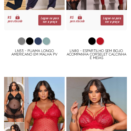
R$
R$
Logue-se para
Logue-se para
para atacado
para atacado
ver o preço
ver o preço
LN53 - PIJAMA LONGO
LN80 - ESPARTILHO SEM BOJO.
AMERICANO EM MALHA PV
ACOMPANHA CORSELET CALCINHA
E MEIAS