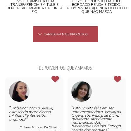
LN50 - CAMISOLA COM
CJ175 - CONJUNTO EM TULE
TRANSPARÊNCIA EM TULE E
BORDADO RENDA E TECIDO.
RENDA . ACOMPANHA CALCINHA
ACOMPANHA CALCINHA FIO DUPLO
FIO
QUE NÃO MARCA
CARREGAR MAIS PRODUTOS
DEPOIMENTOS QUE AMAMOS
Trabalhar com a Jussilly
Estou muito feliz em ser
está sendo maravilhoso,
uma revendedora Jussilly as
minhas clientes estão
lingeris são lindas, de ótima
qualidade. Atendimento
amando!!
maravilhoso dos
funcionários da loja .Entrega
Tatiane Barbosa De Oliveira
rápida dos produtos.