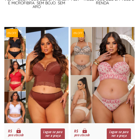
E MICROFIBRA. SEM BOJO. SEM
RENDA
ARO
6% OFF
6% OFF
R$
R$
Logue-se para
Logue-se para
para atacado
para atacado
ver o preço
ver o preço