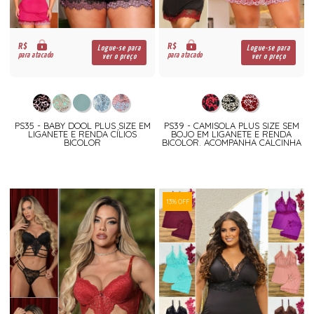
R$
R$
Logue-se para
Logue-se para
para atacado
para atacado
ver o preço
ver o preço
PS35 - BABY DOOL PLUS SIZE EM
PS39 - CAMISOLA PLUS SIZE SEM
LIGANETE E RENDA CÍLIOS
BOJO EM LIGANETE E RENDA
BICOLOR
BICOLOR. ACOMPANHA CALCINHA
13% OFF