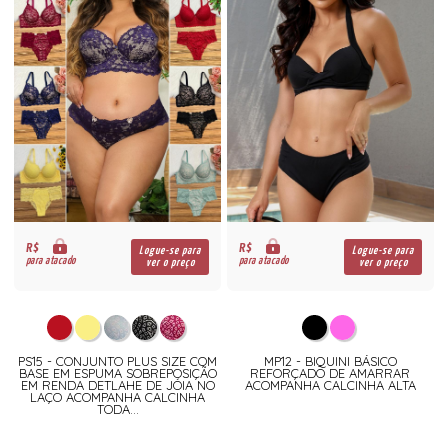
R$
R$
Logue-se para
Logue-se para
para atacado
para atacado
ver o preço
ver o preço
PS15 - CONJUNTO PLUS SIZE COM
MP12 - BIQUINI BÁSICO
BASE EM ESPUMA SOBREPOSIÇÃO
REFORÇADO DE AMARRAR
EM RENDA DETLAHE DE JÓIA NO
ACOMPANHA CALCINHA ALTA
LAÇO ACOMPANHA CALCINHA
TODA...