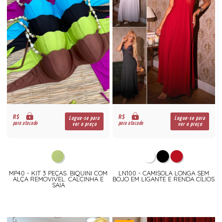
R$
R$
Logue-se para
Logue-se para
para atacado
para atacado
ver o preço
ver o preço
MP40 - KIT 3 PEÇAS. BIQUINI COM
LN100 - CAMISOLA LONGA SEM
ALÇA REMOVIVEL. CALCINHA E
BOJO EM LIGANTE E RENDA CÍLIOS
SAIA