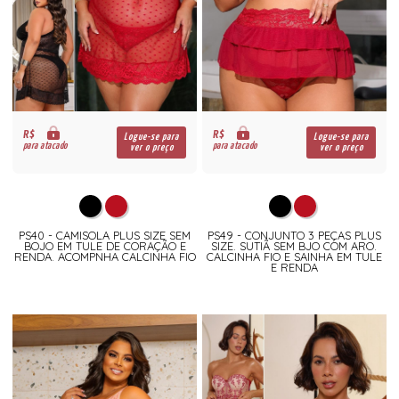
R$
R$
Logue-se para
Logue-se para
para atacado
para atacado
ver o preço
ver o preço
PS40 - CAMISOLA PLUS SIZE SEM
PS49 - CONJUNTO 3 PEÇAS PLUS
BOJO EM TULE DE CORAÇÃO E
SIZE. SUTIÃ SEM BJO COM ARO.
RENDA. ACOMPNHA CALCINHA FIO
CALCINHA FIO E SAINHA EM TULE
E RENDA