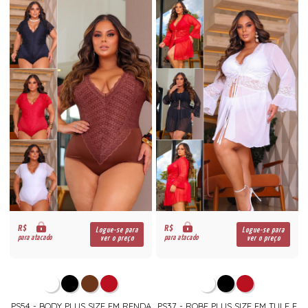
R$
R$
Logue-se para
Logue-se para
para atacado
para atacado
ver o preço
ver o preço
PS54 - BODY PLUS SIZE EM RENDA
PS37 - ROBE PLUS SIZE EM TULE E