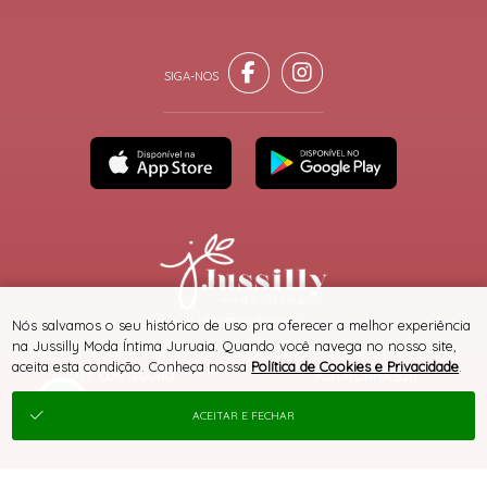
® TODOS DIREITOS RESERVADOS
Nós salvamos o seu histórico de uso pra oferecer a melhor experiência
na Jussilly Moda Íntima Juruaia. Quando você navega no nosso site,
aceita esta condição. Conheça nossa
Política de Cookies e Privacidade
.
SITE 100% SEGURO
PLATAFORMA B2B
ACEITAR E FECHAR