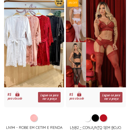
6% OFF
R$
R$
Logue-se para
Logue-se para
para atacado
para atacado
ver o preço
ver o preço
LN94 - ROBE EM CETIM E RENDA
LN82 - CONJUNTO SEM BOJO.