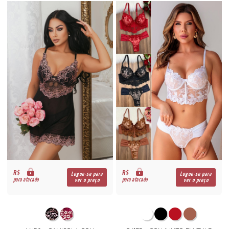
R$
R$
Logue-se para
Logue-se para
para atacado
para atacado
ver o preço
ver o preço