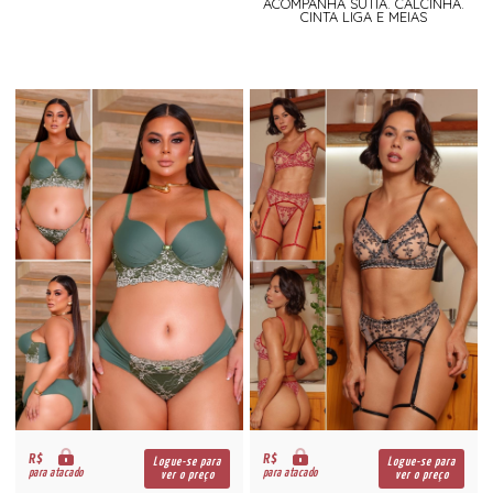
ACOMPANHA SUTIÃ. CALCINHA.
CINTA LIGA E MEIAS
R$
R$
Logue-se para
Logue-se para
para atacado
para atacado
ver o preço
ver o preço