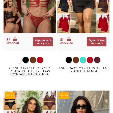
R$
R$
Logue-se para
Logue-se para
para atacado
para atacado
ver o preço
ver o preço
CJ178 - CROPPED TODO EM
PS17 - BABY DOOL PLUS SIZE EM
RENDA. DETALHE DE TIRAS
LIGANETE E RENDA
FRONTAIS E NA CALCINHA.
7% OFF
22% OFF