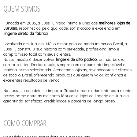
CAMISETES
TODOS DE MODA PRAIA
TODOS DE PLUZ SIZE
TODOS DE CUECAS
TODOS DE PIJAMA
BABY DOLL E PIJAMAS
QUEM SOMOS
CAMISOLAS E ROBES
BIQUINI
CONJUNTO SEM BOJO
BODY
TODOS DE PROMOÇÕES
TODOS DE INFANTIL
CONJUNTOS COM BOJO
CALCINHA BIQUINI
CONJUNTOS PLUS SIZE
CALCINHAS
Fundada em 2005, a Jussilly Moda Íntima é uma das
melhores lojas de
SUTIÃ AVULSO
CAMISOLAS E ROBES
Juruaia
, reconhecida pela qualidade, sofisticação e excelência em
CONJUNTO SEM BOJO
lingerie direto da fábrica
.
CONJUNTOS COM BOJO
CONJUNTOS PLUS SIZE
Localizada em Juruaia–MG, o maior polo de moda íntima do Brasil, a
CORPETES, ESPARTILHOS E
Jussilly construiu sua história com seriedade, profissionalismo e
CORSELETS
compromisso total com seus clientes.
FANTASIAS
Nossa missão é desenvolver
lingerie de alto padrão
, unindo beleza,
PIJAMA DE INVERNO
conforto e tendências atuais, sempre com acabamento impecável e
SUTIÃ AVULSO
matéria-prima selecionada. Atendemos lojistas, revendedoras e clientes
SUTIÃ SEM BOJO
de todo o Brasil, oferecendo produtos que geram valor, confiança e
excelentes resultados de venda.
Na Jussilly, cada detalhe importa. Trabalhamos diariamente para manter
nosso nome entre as melhores fábricas e lojas de lingerie de Juruaia,
garantindo satisfação, credibilidade e parceria de longo prazo.
COMO COMPRAR