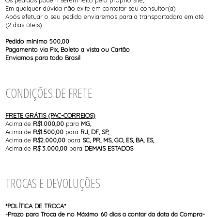
Os pedidos podem serem feito pelo próprio site,
Em qualquer dúvida não exite em contatar seu consultor(a)
Após efetuar o seu pedido enviaremos para a transportadora em até
(2 dias úteis)
Pedido mínimo 500,00
Pagamento via Pix, Boleto a vista ou Cartão
Enviamos para todo Brasil
CONDIÇÕES DE FRETE
FRETE GRÁTIS (PAC-CORREIOS)
Acima de
R$1.000,00
para
MG,
Acima de
R$1.500,00
para
RJ, DF, SP,
Acima de
R$2.000,00
para
SC, PR, MS, GO, ES, BA, ES,
Acima de
R$ 3.000,00
para
DEMAIS ESTADOS
TROCAS E DEVOLUÇÕES
*POLÍTICA DE TROCA*
-Prazo para Troca de no Máximo 60 dias a contar da data da Compra-