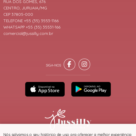
RUA DOS GOMES, 676
CENTRO, JURUAIA/MG
CEP 37805-000
TELEFONE +55 (35) 3553-1166
WHATSAPP +55 (35) 35531-166
comercial@jussilly.com.br
® TODOS DIREITOS RESERVADOS
Nós salvamos o seu histórico de uso pra oferecer a melhor experiência