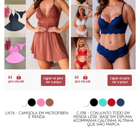
R$
R$
Logue-se para
Logue-se para
para atacado
para atacado
ver o preço
ver o preço
LN76 - CAMISOLA EM MICROFIBRA
CJ118 - CONJUNTO TODO EM
E RENDA
RENDA LESIE. BASE EM ESPUMA.
ACOMPANHA CALCINHA ALTINHA
QUE NÃO MARCA