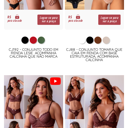
R$
R$
Logue-se para
Logue-se para
para atacado
para atacado
ver o preço
ver o preço
CJ192 - CONJUNTO TODO EM
CJ88 - CONJUNTO TOMARA QUE
RENDA LESIE. ACOMPANHA
CAIA EM RENDA COM BASE
CALCINHA QUE NÃO MARCA
ESTRUTURADA, ACOMPANHA
CALCINHA