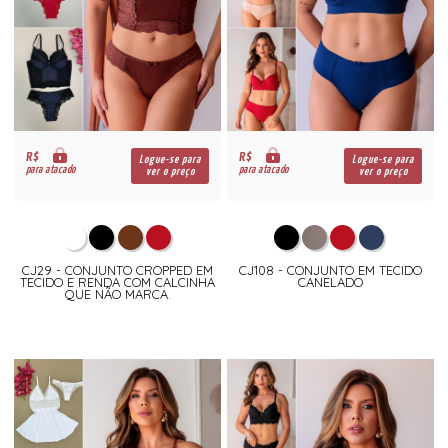
R$
R$
Logue-se para
Logue-se para
para atacado
para atacado
ver o preço
ver o preço
CJ29 - CONJUNTO CROPPED EM
CJ108 - CONJUNTO EM TECIDO
TECIDO E RENDA COM CALCINHA
CANELADO
QUE NÃO MARCA.