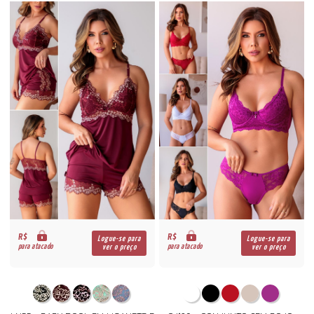
R$
R$
Logue-se para
Logue-se para
para atacado
para atacado
ver o preço
ver o preço