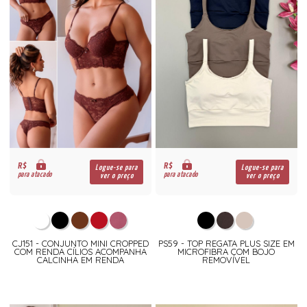
R$
R$
Logue-se para
Logue-se para
para atacado
para atacado
ver o preço
ver o preço
CJ151 - CONJUNTO MINI CROPPED
PS59 - TOP REGATA PLUS SIZE EM
COM RENDA CÍLIOS ACOMPANHA
MICROFIBRA COM BOJO
CALCINHA EM RENDA
REMOVÍVEL