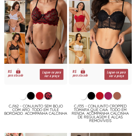
R$
R$
Logue-se para
Logue-se para
para atacado
para atacado
ver o preço
ver o preço
CJ162 - CONJUNTO SEM BOJO
CJ135 - CONJUNTO CROPPED
COM ARO. TODO EM TULE
TOMARA QUE CAIA. TODO EM
BORDADO. ACOMPANHA CALCINHA
RENDA. ACOMPANHA CALCINHA
DE REGULAGEM E ALÇAS
REMOVÍVEIS