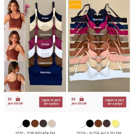
4% OFF
R$
R$
Logue-se para
Logue-se para
para atacado
para atacado
ver o preço
ver o preço
ST51 - TOP REGATA EM
ST29 - SUTIÃ AVULSO EM