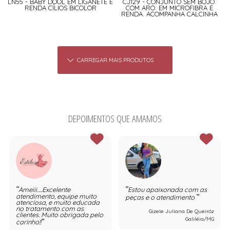
LN55 - BABY DOOL EM LIGANETE E
CJ129 - CONJUNTO SEM BOJO.
RENDA CÍLIOS BICOLOR
COM ARO. EM MICROFIBRA E
RENDA. ACOMPANHA CALCINHA
CARREGAR MAIS PRODUTOS
DEPOIMENTOS QUE AMAMOS
Ameiii.....Excelente
Estou apaixonada com as
atendimento, equipe muito
peças e o atendimento
atenciosa, e muito educada
no tratamento com as
Gizele Juliana De Queiróz
clientes. Muito obrigada pelo
Galiléia/MG
carinho!!