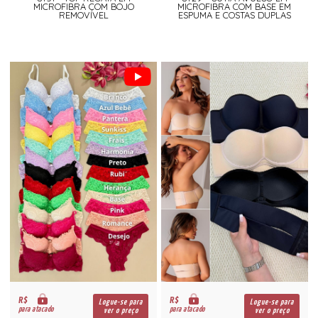
MICROFIBRA COM BOJO
MICROFIBRA COM BASE EM
REMOVÍVEL
ESPUMA E COSTAS DUPLAS
R$
R$
Logue-se para
Logue-se para
para atacado
para atacado
ver o preço
ver o preço