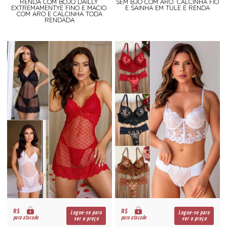
RENDA COM BOJO DAILLY.
SEM BJO COM ARO. CALCINHA FIO
EXTREMAMENTYE FINO E MACIO.
E SAINHA EM TULE E RENDA
COM ARO E CALCINHA TODA
RENDADA
R$
R$
Logue-se para
Logue-se para
para atacado
para atacado
ver o preço
ver o preço