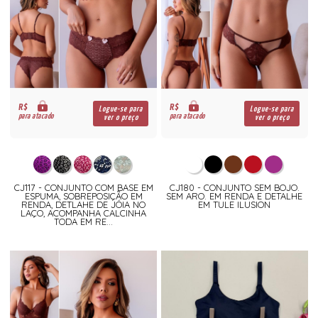
R$
R$
Logue-se para
Logue-se para
para atacado
para atacado
ver o preço
ver o preço
CJ117 - CONJUNTO COM BASE EM
CJ180 - CONJUNTO SEM BOJO.
ESPUMA, SOBREPOSIÇÃO EM
SEM ARO. EM RENDA E DETALHE
RENDA, DETLAHE DE JÓIA NO
EM TULE ILUSION
LAÇO, ACOMPANHA CALCINHA
TODA EM RE...