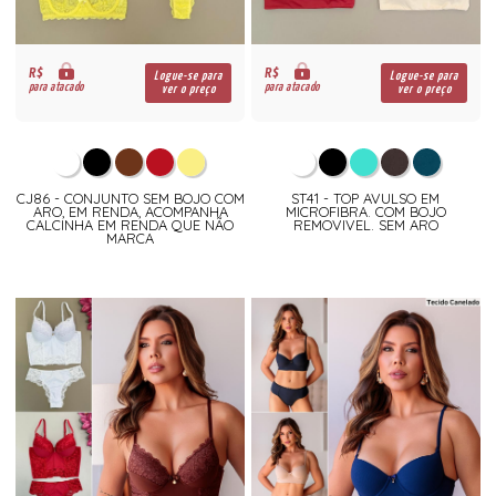
R$
R$
Logue-se para
Logue-se para
para atacado
para atacado
ver o preço
ver o preço
CJ86 - CONJUNTO SEM BOJO COM
ST41 - TOP AVULSO EM
ARO, EM RENDA, ACOMPANHA
MICROFIBRA. COM BOJO
CALCINHA EM RENDA QUE NÃO
REMOVIVEL. SEM ARO
MARCA