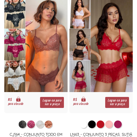
R$
R$
Logue-se para
Logue-se para
para atacado
para atacado
ver o preço
ver o preço
CJ164 - CONJUNTO TODO EM
LN63 - CONJUNTO 3 PEÇAS. SUTIÃ