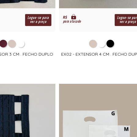
R$
Logue-se para
Logue-se par
para atacado
ver o preço
ver o preço
NSOR 3 CM . FECHO DUPLO
EX02 - EXTENSOR 4 CM . FECHO DU