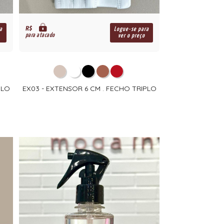
R$
a
Logue-se para
para atacado
ver o preço
PLO
EX03 - EXTENSOR 6 CM . FECHO TRIPLO