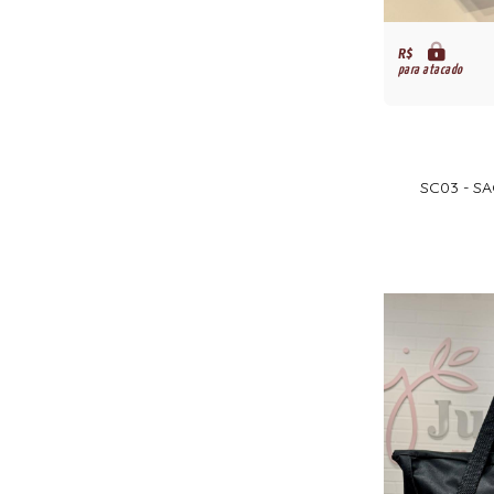
R$
para atacado
SC03 - S