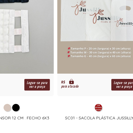
R$
Logue-se para
Logue-se par
para atacado
ver o preço
ver o preço
NSOR 12 CM . FECHO 6X3
SC01 - SACOLA PLÁSTICA JUSSILL