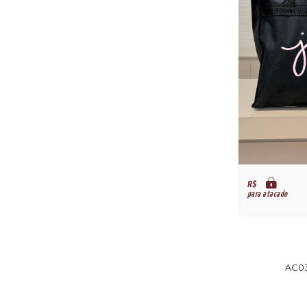
R$
para atacado
AC03