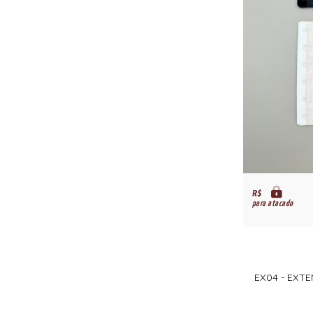
R$
para atacado
EX04 - EXTE