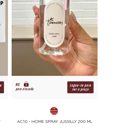
R$
a
Logue-se para
para atacado
ver o preço
Y
AC10 - HOME SPRAY JUSSILLY 200 ML