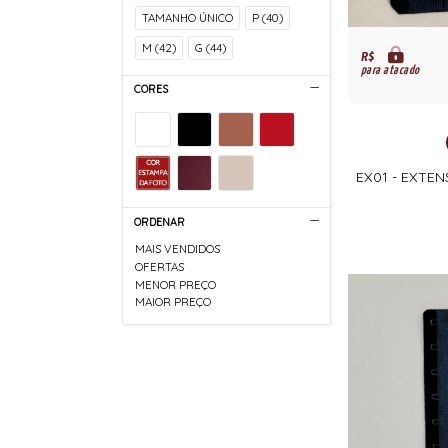
TAMANHO ÚNICO
P (40)
M (42)
G (44)
R$
para atacado
CORES
EX01 - EXTE
ORDENAR
MAIS VENDIDOS
OFERTAS
MENOR PREÇO
MAIOR PREÇO