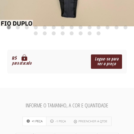
R$
Logue-se para
para atacado
ver o preço
INFORME O TAMANHO, A COR E QUANTIDADE
+1 PEÇA
-1 PEÇA
PREENCHER A QTDE