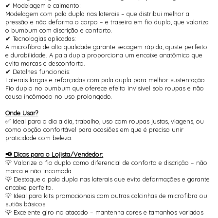
✔ Modelagem e caimento:
Modelagem com pala dupla nas laterais – que distribui melhor a
pressão e não deforma o corpo – e traseira em fio duplo, que valoriza
o bumbum com discrição e conforto.
✔ Tecnologias aplicadas:
A microfibra de alta qualidade garante secagem rápida, ajuste perfeito
e durabilidade. A pala dupla proporciona um encaixe anatômico que
evita marcas e desconforto.
✔ Detalhes funcionais:
Laterais largas e reforçadas com pala dupla para melhor sustentação.
Fio duplo no bumbum que oferece efeito invisível sob roupas e não
causa incômodo no uso prolongado.
Onde Usar?
✅ Ideal para o dia a dia, trabalho, uso com roupas justas, viagens, ou
como opção confortável para ocasiões em que é preciso unir
praticidade com beleza.
📢 Dicas para o Lojista/Vendedor:
💡 Valorize o fio duplo como diferencial de conforto e discrição – não
marca e não incomoda.
💡 Destaque a pala dupla nas laterais que evita deformações e garante
encaixe perfeito.
💡 Ideal para kits promocionais com outras calcinhas de microfibra ou
sutiãs básicos.
💡 Excelente giro no atacado – mantenha cores e tamanhos variados