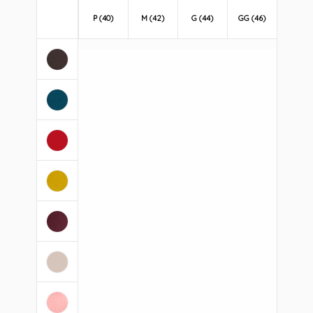
P (40)
M (42)
G (44)
GG (46)