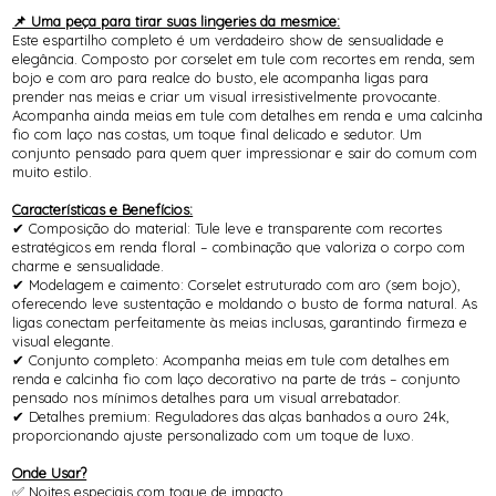
📌 Uma peça para tirar suas lingeries da mesmice:
Este espartilho completo é um verdadeiro show de sensualidade e
elegância. Composto por corselet em tule com recortes em renda, sem
bojo e com aro para realce do busto, ele acompanha ligas para
prender nas meias e criar um visual irresistivelmente provocante.
Acompanha ainda meias em tule com detalhes em renda e uma calcinha
fio com laço nas costas, um toque final delicado e sedutor. Um
conjunto pensado para quem quer impressionar e sair do comum com
muito estilo.
Características e Benefícios:
✔ Composição do material: Tule leve e transparente com recortes
estratégicos em renda floral – combinação que valoriza o corpo com
charme e sensualidade.
✔ Modelagem e caimento: Corselet estruturado com aro (sem bojo),
oferecendo leve sustentação e moldando o busto de forma natural. As
ligas conectam perfeitamente às meias inclusas, garantindo firmeza e
visual elegante.
✔ Conjunto completo: Acompanha meias em tule com detalhes em
renda e calcinha fio com laço decorativo na parte de trás – conjunto
pensado nos mínimos detalhes para um visual arrebatador.
✔ Detalhes premium: Reguladores das alças banhados a ouro 24k,
proporcionando ajuste personalizado com um toque de luxo.
Onde Usar?
✅ Noites especiais com toque de impacto