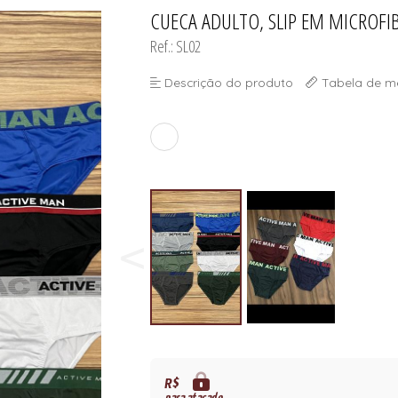
ORSELETS
CUECA ADULTO, SLIP EM MICROF
TODOS DE PROMOÇ
TODOS DE MODA PR
TODOS DE INFANTI
TODOS DE CUECA
Ref.: SL02
Descrição do produto
Tabela de m
ORSELETS
R$