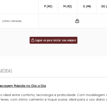
P (40)
M (42)
G (44)
GG (
CORES VARIADAS
Logue-se para iniciar sua compra
 MEDIDAS
 Secagem Rápida no Dia a Dia
rio ideal entre conforto, tecnologia e praticidade. Com modelagem c
leves, com ótimo caimento e toque suave, ideal para o uso diário o