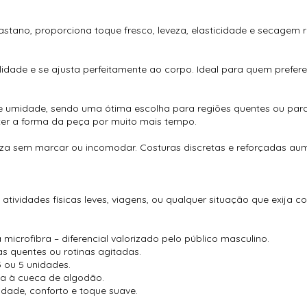
stano, proporciona toque fresco, leveza, elasticidade e secagem rá
idade e se ajusta perfeitamente ao corpo. Ideal para quem prefer
 de umidade, sendo uma ótima escolha para regiões quentes ou par
nter a forma da peça por muito mais tempo.
meza sem marcar ou incomodar. Costuras discretas e reforçadas au
 atividades físicas leves, viagens, ou qualquer situação que exija co
icrofibra – diferencial valorizado pelo público masculino.
s quentes ou rotinas agitadas.
 ou 5 unidades.
ca à cueca de algodão.
idade, conforto e toque suave.