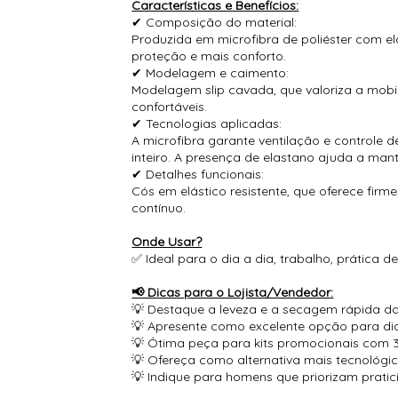
Características e Benefícios:
✔ Composição do material:
Produzida em microfibra de poliéster com ela
proteção e mais conforto.
✔ Modelagem e caimento:
Modelagem slip cavada, que valoriza a mobil
confortáveis.
✔ Tecnologias aplicadas:
A microfibra garante ventilação e controle
inteiro. A presença de elastano ajuda a ma
✔ Detalhes funcionais:
Cós em elástico resistente, que oferece fir
contínuo.
Onde Usar?
✅ Ideal para o dia a dia, trabalho, prática de
📢 Dicas para o Lojista/Vendedor:
💡 Destaque a leveza e a secagem rápida da m
💡 Apresente como excelente opção para dia
💡 Ótima peça para kits promocionais com 3
💡 Ofereça como alternativa mais tecnológi
💡 Indique para homens que priorizam pratic