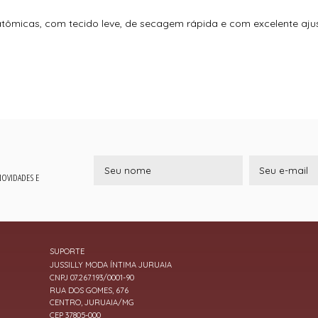
micas, com tecido leve, de secagem rápida e com excelente ajus
 NOVIDADES E
SUPORTE
JUSSILLY MODA ÍNTIMA JURUAIA
CNPJ 07.267.193/0001-90
RUA DOS GOMES, 676
CENTRO, JURUAIA/MG
CEP 37805-000