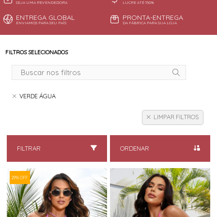
SEJA UMA REVENDEDORA
LUCRE ATÉ 150%
ENTREGA GLOBAL
PRONTA-ENTREGA
ENVIAMOS PARA SEU PAÍS
DA FÁBRICA PARA SUA LOJA
FILTROS SELECIONADOS
VERDE ÁGUA
LIMPAR FILTROS
FILTRAR
ORDENAR
29% OFF