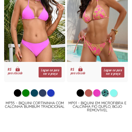
R$
R$
Logue-se para
Logue-se para
para atacado
para atacado
ver o preço
ver o preço
MP35 - BIQUINI CORTININHA COM
MP01 - BIQUINI EM MICROFIBRA E
CALCINHA BUMBUM TRADICIONAL
CALCINHA FIO DUPLO, BOJO
REMOVÍVEL