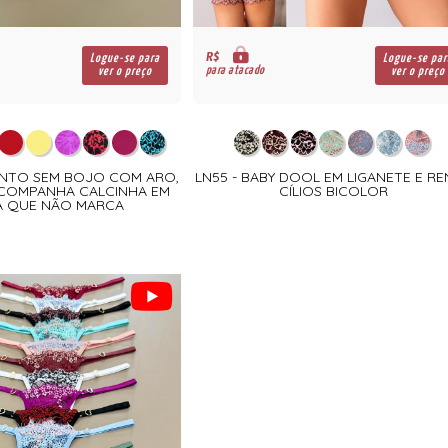
R$
Logue-se para
Logue-se par
para atacado
ver o preço
ver o preço
UNTO SEM BOJO COM ARO,
LN55 - BABY DOOL EM LIGANETE E R
ACOMPANHA CALCINHA EM
CÍLIOS BICOLOR
A QUE NÃO MARCA