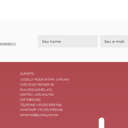
 NOVIDADES E
SUPORTE
JUSSILLY MODA ÍNTIMA JURUAIA
CNPJ 07.267.193/0001-90
RUA DOS GOMES, 676
CENTRO, JURUAIA/MG
CEP 37805-000
TELEFONE +55 (35) 3553-1166
WHATSAPP +55 (35) 35531-166
comercial@jussilly.com.br