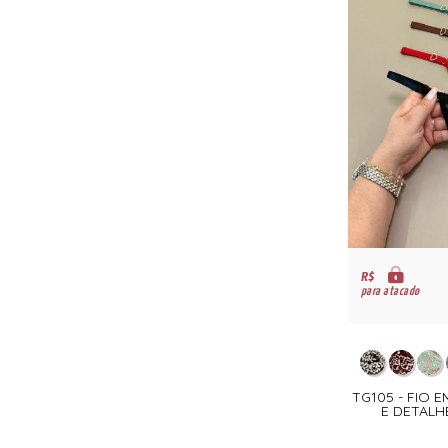
R$
para atacado
TG105 - FIO
E DETALH