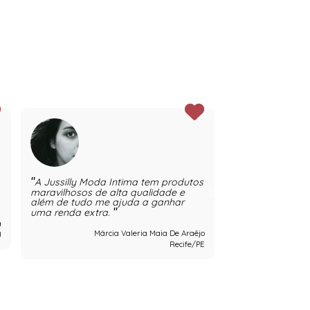
A Jussilly Moda Intima tem produtos
Eu estou amand
maravilhosos de alta qualidade e
marca, minhas c
além de tudo me ajuda a ganhar
satisfeitas e e
são de muita qu
uma renda extra.
atendimento é n
a
Márcia Valeria Maia De Araêjo
J
Recife/PE