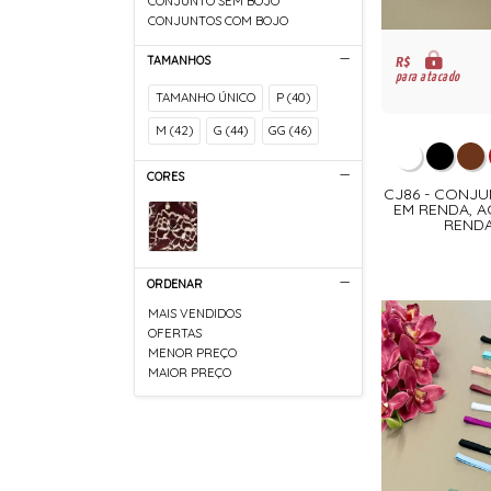
CONJUNTO SEM BOJO
CONJUNTOS COM BOJO
R$
TAMANHOS
para atacado
TAMANHO ÚNICO
P (40)
M (42)
G (44)
GG (46)
CORES
CJ86 - CONJ
EM RENDA, 
REND
ORDENAR
MAIS VENDIDOS
OFERTAS
MENOR PREÇO
MAIOR PREÇO