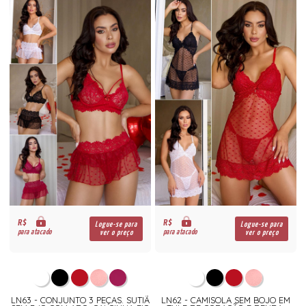
R$
R$
Logue-se para
Logue-se para
para atacado
para atacado
ver o preço
ver o preço
LN63 - CONJUNTO 3 PEÇAS. SUTIÃ
LN62 - CAMISOLA SEM BOJO EM