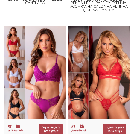
CANELADO
RENDA LESIE. BASE EM ESPUMA.
ACOMPANHA CALCINHA ALTINHA
QUE NÃO MARCA
R$
R$
Logue-se para
Logue-se para
para atacado
para atacado
ver o preço
ver o preço