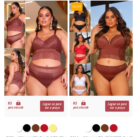
6% OFF
R$
R$
Logue-se para
Logue-se para
para atacado
para atacado
ver o preço
ver o preço