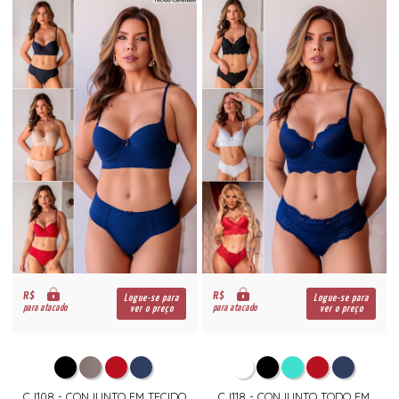
R$
R$
Logue-se para
Logue-se para
para atacado
para atacado
ver o preço
ver o preço
CJ108 - CONJUNTO EM TECIDO
CJ118 - CONJUNTO TODO EM