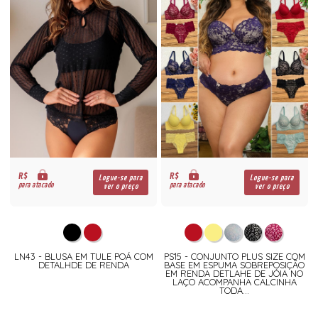
R$
R$
Logue-se para
Logue-se para
para atacado
para atacado
ver o preço
ver o preço
LN43 - BLUSA EM TULE POÁ COM
PS15 - CONJUNTO PLUS SIZE COM
DETALHDE DE RENDA
BASE EM ESPUMA SOBREPOSIÇÃO
EM RENDA DETLAHE DE JÓIA NO
LAÇO ACOMPANHA CALCINHA
TODA...