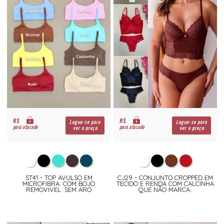
R$
R$
Logue-se para
Logue-se para
para atacado
para atacado
ver o preço
ver o preço
ST41 - TOP AVULSO EM
CJ29 - CONJUNTO CROPPED EM
MICROFIBRA. COM BOJO
TECIDO E RENDA COM CALCINHA
REMOVIVEL. SEM ARO
QUE NÃO MARCA.