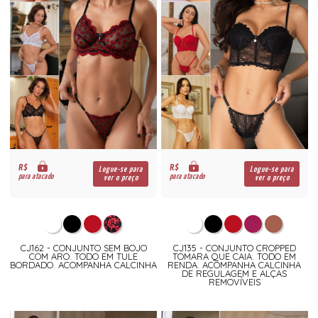
R$
R$
Logue-se para
Logue-se para
para atacado
para atacado
ver o preço
ver o preço
CJ162 - CONJUNTO SEM BOJO
CJ135 - CONJUNTO CROPPED
COM ARO. TODO EM TULE
TOMARA QUE CAIA. TODO EM
BORDADO. ACOMPANHA CALCINHA
RENDA. ACOMPANHA CALCINHA
DE REGULAGEM E ALÇAS
REMOVÍVEIS