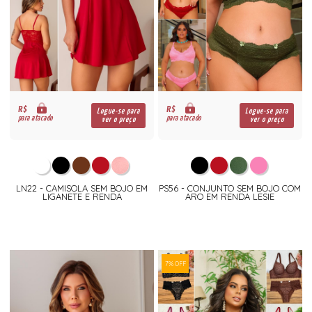
R$
R$
Logue-se para
Logue-se para
para atacado
para atacado
ver o preço
ver o preço
LN22 - CAMISOLA SEM BOJO EM
PS56 - CONJUNTO SEM BOJO COM
LIGANETE E RENDA
ARO EM RENDA LESIE
7% OFF