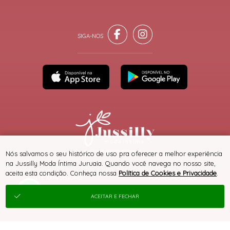
® TODOS DIREITOS RESERVADOS
Nós salvamos o seu histórico de uso pra oferecer a melhor experiência
na Jussilly Moda Íntima Juruaia. Quando você navega no nosso site,
aceita esta condição. Conheça nossa
Política de Cookies e Privacidade
.
SITE 100% SEGURO
PLATAFORMA B2B
ACEITAR E FECHAR