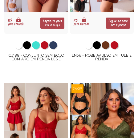
R$
R$
Logue-se para
Logue-se para
para atacado
para atacado
ver o preço
ver o preço
CJ188 - CONJUNTO SEM BOJO
LN36 - ROBE AVULSO EM TULE E
COM ARO EM RENDA LESIE
RENDA
7% OFF