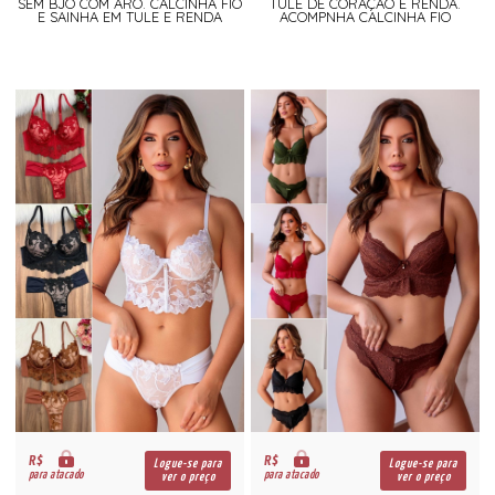
SEM BJO COM ARO. CALCINHA FIO
TULE DE CORAÇÃO E RENDA.
E SAINHA EM TULE E RENDA
ACOMPNHA CALCINHA FIO
R$
R$
Logue-se para
Logue-se para
para atacado
para atacado
ver o preço
ver o preço