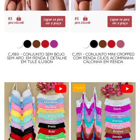
R$
R$
Logue-se para
Logue-se para
para atacado
para atacado
ver o preço
ver o preço
CJ180 - CONJUNTO SEM BOJO.
CJ151 - CONJUNTO MINI CROPPED
SEM ARO. EM RENDA E DETALHE
COM RENDA CÍLIOS ACOMPANHA
EM TULE ILUSION
CALCINHA EM RENDA
11% OFF