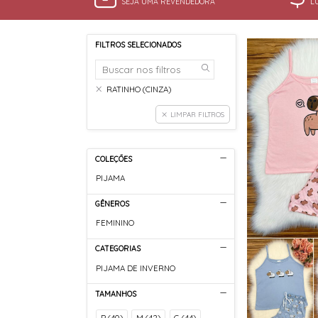
SEJA UMA REVENDEDORA
L
FILTROS SELECIONADOS
RATINHO (CINZA)
LIMPAR FILTROS
COLEÇÕES
PIJAMA
GÊNEROS
FEMININO
CATEGORIAS
PIJAMA DE INVERNO
TAMANHOS
P (40)
M (42)
G (44)