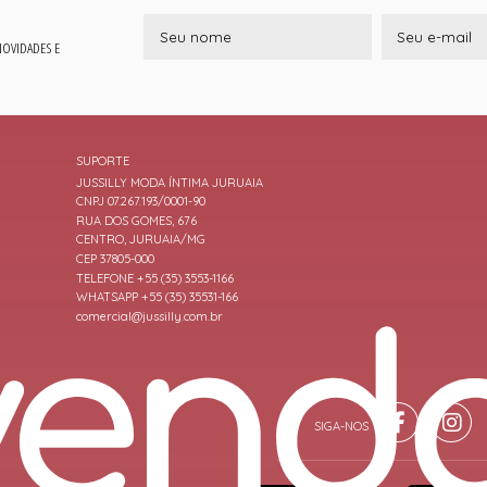
 NOVIDADES E
SUPORTE
JUSSILLY MODA ÍNTIMA JURUAIA
CNPJ 07.267.193/0001-90
RUA DOS GOMES, 676
CENTRO, JURUAIA/MG
CEP 37805-000
TELEFONE +55 (35) 3553-1166
WHATSAPP +55 (35) 35531-166
comercial@jussilly.com.br