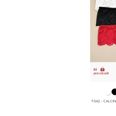
R$
para atacado
TG62 - CALCI