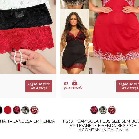
R$
Logue-se para
Logue-se par
para atacado
ver o preço
ver o preço
NHA TAILANDESA EM RENDA
PS39 - CAMISOLA PLUS SIZE SEM B
EM LIGANETE E RENDA BICOLOR.
ACOMPANHA CALCINHA