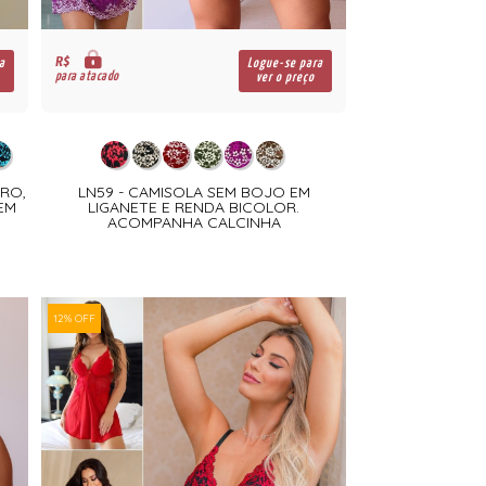
R$
a
Logue-se para
para atacado
ver o preço
RO,
LN59 - CAMISOLA SEM BOJO EM
EM
LIGANETE E RENDA BICOLOR.
ACOMPANHA CALCINHA
12% OFF