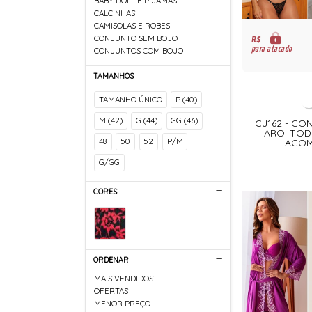
BABY DOLL E PIJAMAS
CALCINHAS
CAMISOLAS E ROBES
CONJUNTO SEM BOJO
R$
para atacado
CONJUNTOS COM BOJO
TAMANHOS
TAMANHO ÚNICO
P (40)
M (42)
G (44)
GG (46)
CJ162 - C
ARO. TOD
48
50
52
P/M
ACOM
G/GG
CORES
ORDENAR
MAIS VENDIDOS
OFERTAS
MENOR PREÇO