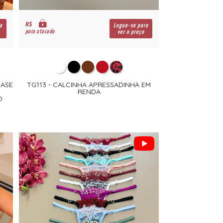
R$
a
Logue-se para
para atacado
ver o preço
BASE
TG113 - CALCINHA APRESSADINHA EM
RENDA
O