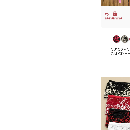
R$
para atacado
CJ100 -
CALCINHA