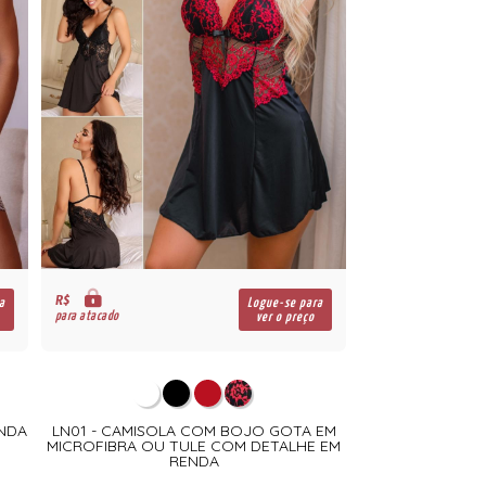
R$
a
Logue-se para
para atacado
ver o preço
ENDA
LN01 - CAMISOLA COM BOJO GOTA EM
MICROFIBRA OU TULE COM DETALHE EM
RENDA