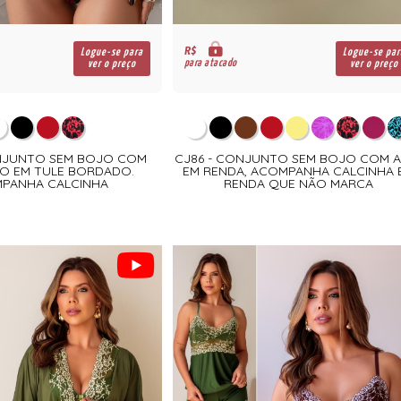
R$
Logue-se para
Logue-se par
para atacado
ver o preço
ver o preço
ONJUNTO SEM BOJO COM
CJ86 - CONJUNTO SEM BOJO COM A
O EM TULE BORDADO.
EM RENDA, ACOMPANHA CALCINHA 
PANHA CALCINHA
RENDA QUE NÃO MARCA