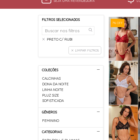
SEJA UMA REVENDEDORA
L
FILTROS SELECIONADOS
7% OFF
PRETO C/ RUBI
LIMPAR FILTROS
COLEÇÕES
CALCINHAS
DONA DA NOITE
LINHA NOITE
PLUZ SIZE
SOFISTICADA
GÊNEROS
FEMININO
CATEGORIAS