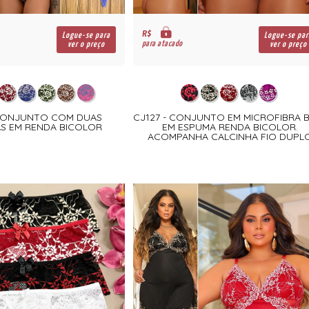
R$
Logue-se para
Logue-se par
para atacado
ver o preço
ver o preço
 CONJUNTO COM DUAS
CJ127 - CONJUNTO EM MICROFIBRA 
S EM RENDA BICOLOR
EM ESPUMA RENDA BICOLOR.
ACOMPANHA CALCINHA FIO DUPL