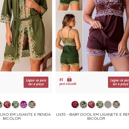
R$
Logue-se para
Logue-se par
para atacado
ver o preço
ver o preço
LUXO EM LIGANTE E RENDA
LN35 - BABY DOOL EM LIGANETE E R
BICOLOR
BICOLOR