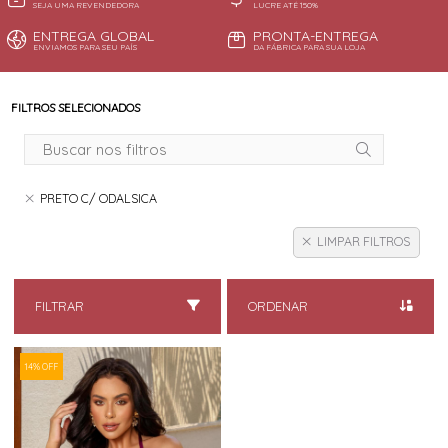
SEJA UMA REVENDEDORA
LUCRE ATÉ 150%
ENTREGA GLOBAL
PRONTA-ENTREGA
ENVIAMOS PARA SEU PAÍS
DA FÁBRICA PARA SUA LOJA
FILTROS SELECIONADOS
PRETO C/ ODALSICA
LIMPAR FILTROS
FILTRAR
ORDENAR
14% OFF