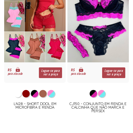
R$
R$
Logue-se para
Logue-se para
para atacado
para atacado
ver o preço
ver o preço
LN28 - SHORT DOOL EM
CJ150 - CONJUNTO EM RENDA E
MICROFIBRA E RENDA
CALCINHA QUE NÃO MARCA E
PERSEX