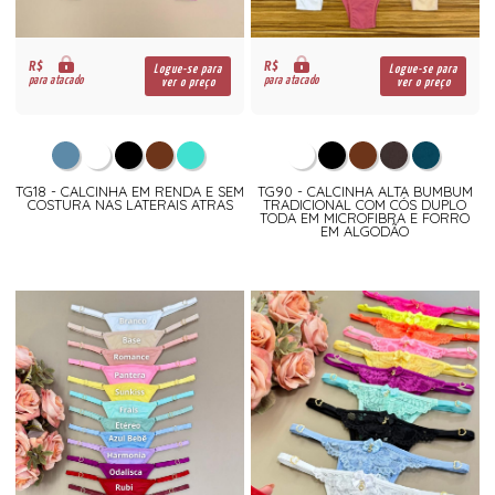
R$
R$
Logue-se para
Logue-se para
para atacado
para atacado
ver o preço
ver o preço
TG18 - CALCINHA EM RENDA E SEM
TG90 - CALCINHA ALTA BUMBUM
COSTURA NAS LATERAIS ATRAS
TRADICIONAL COM CÓS DUPLO
TODA EM MICROFIBRA E FORRO
EM ALGODÃO