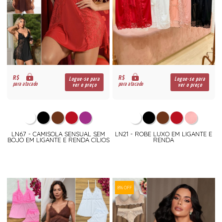
R$
R$
Logue-se para
Logue-se para
para atacado
para atacado
ver o preço
ver o preço
LN67 - CAMISOLA SENSUAL SEM
LN21 - ROBE LUXO EM LIGANTE E
BOJO EM LIGANTE E RENDA CÍLIOS
RENDA
8% OFF