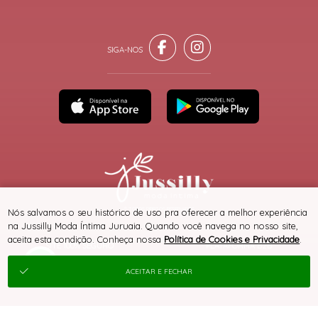
® TODOS DIREITOS RESERVADOS
Nós salvamos o seu histórico de uso pra oferecer a melhor experiência
na Jussilly Moda Íntima Juruaia. Quando você navega no nosso site,
aceita esta condição. Conheça nossa
Política de Cookies e Privacidade
.
SITE 100% SEGURO
PLATAFORMA B2B
ACEITAR E FECHAR