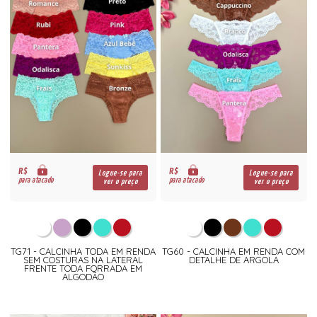
R$
R$
Logue-se para
Logue-se para
para atacado
para atacado
ver o preço
ver o preço
TG71 - CALCINHA TODA EM RENDA
TG60 - CALCINHA EM RENDA COM
SEM COSTURAS NA LATERAL
DETALHE DE ARGOLA
FRENTE TODA FORRADA EM
ALGODÃO