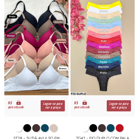
R$
R$
Logue-se para
Logue-se para
para atacado
para atacado
ver o preço
ver o preço
ST28 - SUTIÃ AVULSO EM
TG42 - FIO DUPLO COM PALA