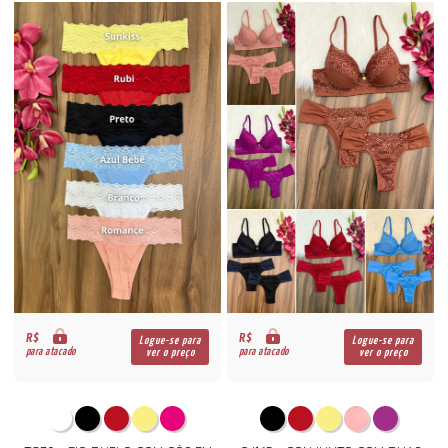
R$
R$
Logue-se para
Logue-se para
para atacado
para atacado
ver o preço
ver o preço