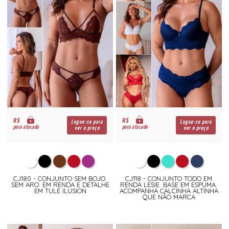
R$
R$
Logue-se para
Logue-se para
para atacado
para atacado
ver o preço
ver o preço
CJ180 - CONJUNTO SEM BOJO.
CJ118 - CONJUNTO TODO EM
SEM ARO. EM RENDA E DETALHE
RENDA LESIE. BASE EM ESPUMA.
EM TULE ILUSION
ACOMPANHA CALCINHA ALTINHA
QUE NÃO MARCA