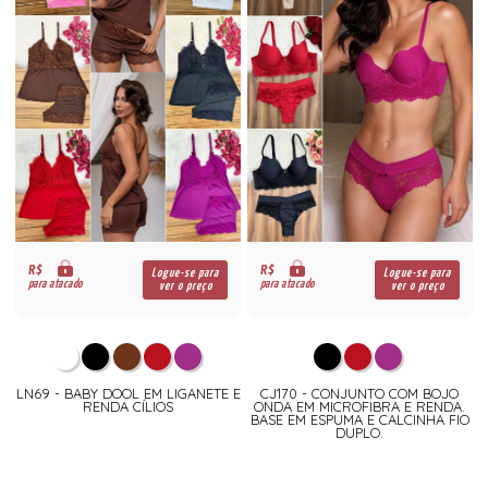
R$
R$
Logue-se para
Logue-se para
para atacado
para atacado
ver o preço
ver o preço
LN69 - BABY DOOL EM LIGANETE E
CJ170 - CONJUNTO COM BOJO
RENDA CÍLIOS
ONDA EM MICROFIBRA E RENDA.
BASE EM ESPUMA E CALCINHA FIO
DUPLO.