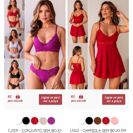
R$
R$
Logue-se para
Logue-se para
para atacado
para atacado
ver o preço
ver o preço
CJ129 - CONJUNTO SEM BOJO.
LN22 - CAMISOLA SEM BOJO EM