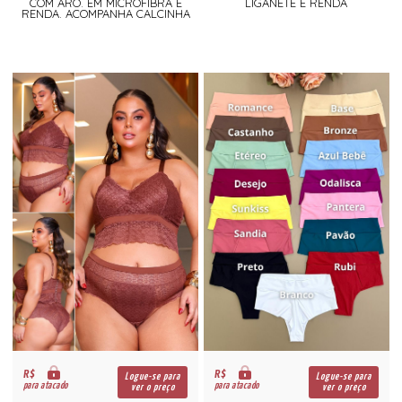
COM ARO. EM MICROFIBRA E
LIGANETE E RENDA
RENDA. ACOMPANHA CALCINHA
R$
R$
Logue-se para
Logue-se para
para atacado
para atacado
ver o preço
ver o preço