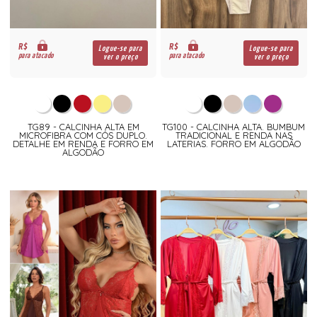
R$
R$
Logue-se para
Logue-se para
para atacado
para atacado
ver o preço
ver o preço
TG89 - CALCINHA ALTA EM
TG100 - CALCINHA ALTA. BUMBUM
MICROFIBRA COM CÓS DUPLO.
TRADICIONAL E RENDA NAS
DETALHE EM RENDA E FORRO EM
LATERIAS. FORRO EM ALGODÃO
ALGODÃO