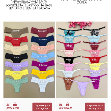
MICROFIBRA COM BOJO
DUPLA
BORBOLETA. ELASTICO NA BASE.
SEM ARO E SEM BARBATANA
R$
R$
Logue-se para
Logue-se para
para atacado
para atacado
ver o preço
ver o preço