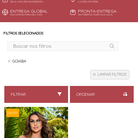
SEJA UMA REVENDEDORA
LUCRE ATÉ 150%
ENTREGA GLOBAL
PRONTA-ENTREGA
ENVIAMOS PARA SEU PAÍS
DA FÁBRICA PARA SUA LOJA
FILTROS SELECIONADOS
GOIABA
LIMPAR FILTROS
FILTRAR
ORDENAR
21% OFF