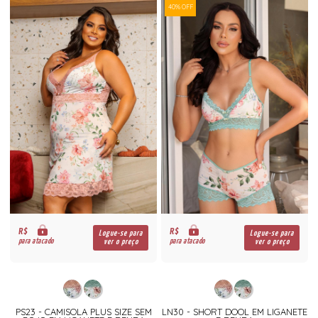
40% OFF
R$
R$
Logue-se para
Logue-se para
para atacado
para atacado
ver o preço
ver o preço
PS23 - CAMISOLA PLUS SIZE SEM
LN30 - SHORT DOOL EM LIGANETE