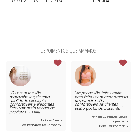
BOJO EM LIGANETE E RENDA
E RENDA
DEPOIMENTOS QUE AMAMOS
Os produtos são
As peças são feitas muito
maravilhosos, de uma
bem feitas com acabamento
qualidade excelente,
de primeira. são
confortáveis e elegantes.
confortáveis. As clientes
Estou amando vender os
estão gostando bastante.
produtos Jussilly,
Patrícia Eustáquio Sousa
Alcione Santos
Figueiredo
São Bernardo Do Campo/SP
Belo Horizonte/MG