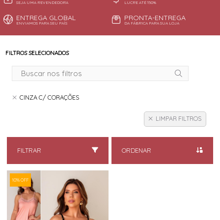
SEJA UMA REVENDEDORA
LUCRE ATÉ 150%
ENTREGA GLOBAL
PRONTA-ENTREGA
ENVIAMOS PARA SEU PAÍS
DA FÁBRICA PARA SUA LOJA
FILTROS SELECIONADOS
CINZA C/ CORAÇÕES
LIMPAR FILTROS
FILTRAR
ORDENAR
10% OFF