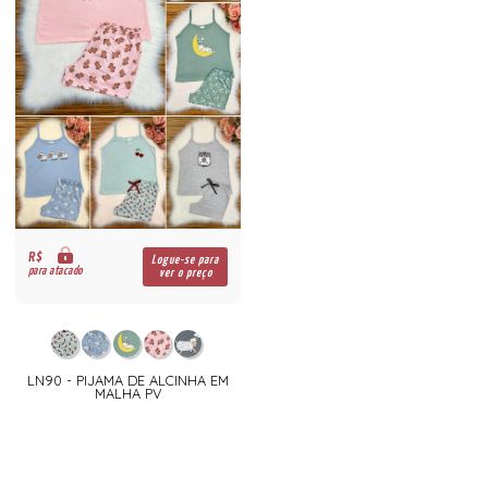
R$
Logue-se para
para atacado
ver o preço
LN90 - PIJAMA DE ALCINHA EM
MALHA PV