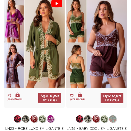
R$
R$
Logue-se para
Logue-se para
para atacado
para atacado
ver o preço
ver o preço
LN23 - ROBE LUXO EM LIGANTE E
LN35 - BABY DOOL EM LIGANETE E