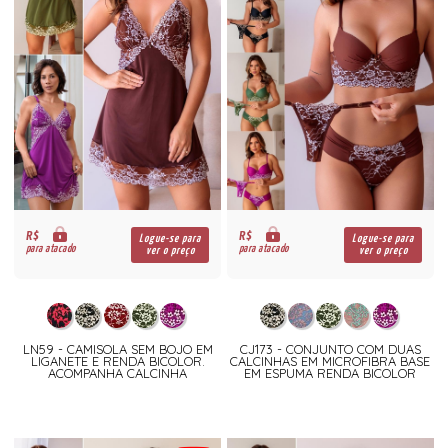
R$
R$
Logue-se para
Logue-se para
para atacado
para atacado
ver o preço
ver o preço
LN59 - CAMISOLA SEM BOJO EM
CJ173 - CONJUNTO COM DUAS
LIGANETE E RENDA BICOLOR.
CALCINHAS EM MICROFIBRA BASE
ACOMPANHA CALCINHA
EM ESPUMA RENDA BICOLOR