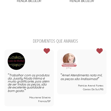
RENDA BICOLOR
RENDA BICOLOR
DEPOIMENTOS QUE AMAMOS
Trabalhar com os produtos
Amei! Atendimento nota mil,
da Jussilly Moda Íntima é
as peças são lindíssimas!!
muito gratificante, pois além
de ser lindas as peças, são
Patrície Arend Fortes
de excelente qualidade e
Caxias Do Sul/RS
bom gosto.
Mauriene Silveira
Franca/SP