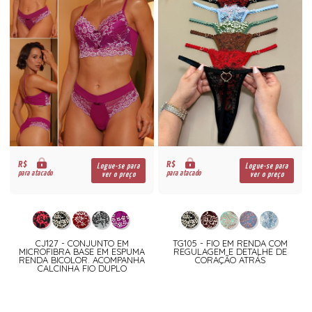
R$
R$
Logue-se para
Logue-se para
para atacado
para atacado
ver o preço
ver o preço
CJ127 - CONJUNTO EM
TG105 - FIO EM RENDA COM
MICROFIBRA BASE EM ESPUMA
REGULAGEM E DETALHE DE
RENDA BICOLOR. ACOMPANHA
CORAÇÃO ATRÁS
CALCINHA FIO DUPLO