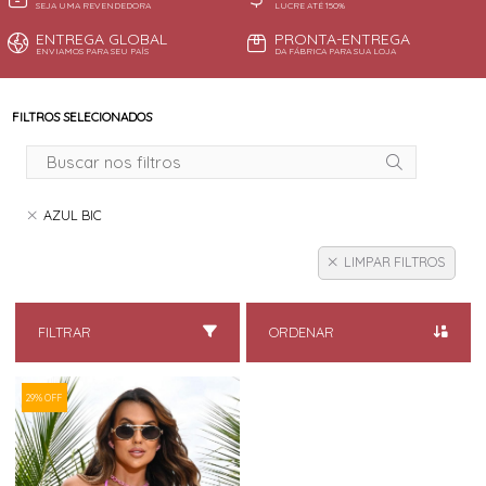
SEJA UMA REVENDEDORA
LUCRE ATÉ 150%
ENTREGA GLOBAL
PRONTA-ENTREGA
ENVIAMOS PARA SEU PAÍS
DA FÁBRICA PARA SUA LOJA
FILTROS SELECIONADOS
AZUL BIC
LIMPAR FILTROS
FILTRAR
ORDENAR
29% OFF