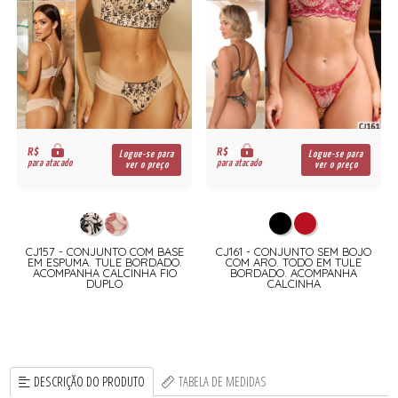
R$
R$
Logue-se para
Logue-se para
para atacado
para atacado
ver o preço
ver o preço
CJ157 - CONJUNTO COM BASE
CJ161 - CONJUNTO SEM BOJO
EM ESPUMA. TULE BORDADO.
COM ARO. TODO EM TULE
ACOMPANHA CALCINHA FIO
BORDADO. ACOMPANHA
DUPLO
CALCINHA
DESCRIÇÃO DO PRODUTO
TABELA DE MEDIDAS