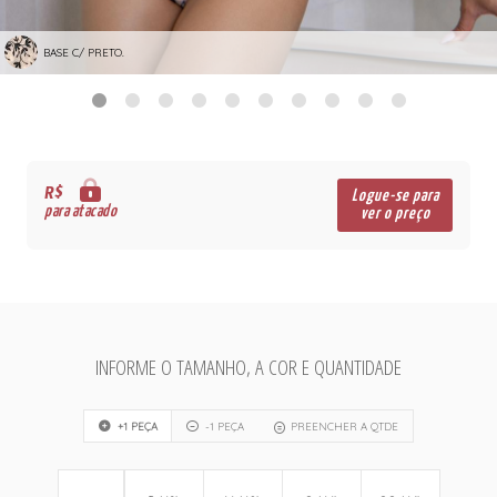
BASE C/ PRETO.
R$
Logue-se para
para atacado
ver o preço
INFORME O TAMANHO, A COR E QUANTIDADE
+1 PEÇA
-1 PEÇA
PREENCHER A QTDE