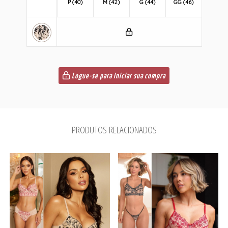
P (40)
M (42)
G (44)
GG (46)
Logue-se para iniciar sua compra
PRODUTOS RELACIONADOS