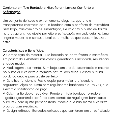
Conjunto em Tule Bordado e Microfibra – Leveza, Conforto e
Sofisticação
Um conjunto delicado e extremamente elegante, que une a
transparência charmosa do tule bordado com o conforto da microfibra.
Sem bojo, mas com aro de sustentação, ele valoriza o busto de forma
natural, garantindo ajuste perfeito e sofisticação em cada detalhe. Uma
lingerie moderna e sensual, ideal para mulheres que buscam leveza e
estilo.
Características e Benefícios:
✔ Composição do material: Tule bordado na parte frontal e microfibra
em poliamida e elastano nas costas, garantindo elasticidade, resistência
e toque macio.
✔ Modelagem e caimento: Sem bojo, com aro de sustentação e recorte
no busto que valoriza o formato natural dos seios. Elástico sutil na
borda do decote para ajuste perfeito.
✔ Detalhes funcionais: Fecho duplo para maior praticidade e
segurança. Alças de 10mm com reguladores banhados a ouro 24k, que
elevam a sofisticação da peça.
✔ Calcinha fio duplo regulável: Frente em tule bordado forrado em
algodão, garantindo conforto, com laterais de regulagem banhadas a
ouro 24k para ajuste personalizado. Modelo que não marca e valoriza
o corpo com elegância.
✔ Design refinado: Bordados delicados que conferem um ar sofisticado