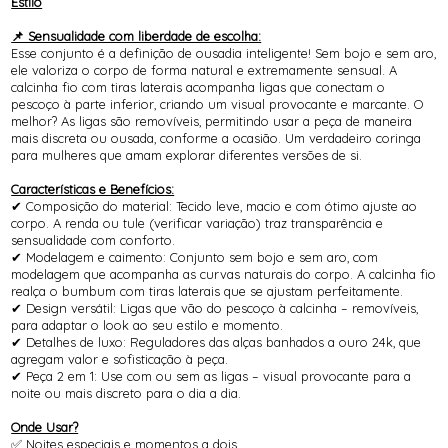
Estilo
📌 Sensualidade com liberdade de escolha:
Esse conjunto é a definição de ousadia inteligente! Sem bojo e sem aro,
ele valoriza o corpo de forma natural e extremamente sensual. A
calcinha fio com tiras laterais acompanha ligas que conectam o
pescoço à parte inferior, criando um visual provocante e marcante. O
melhor? As ligas são removíveis, permitindo usar a peça de maneira
mais discreta ou ousada, conforme a ocasião. Um verdadeiro coringa
para mulheres que amam explorar diferentes versões de si.
Características e Benefícios:
✔ Composição do material: Tecido leve, macio e com ótimo ajuste ao
corpo. A renda ou tule (verificar variação) traz transparência e
sensualidade com conforto.
✔ Modelagem e caimento: Conjunto sem bojo e sem aro, com
modelagem que acompanha as curvas naturais do corpo. A calcinha fio
realça o bumbum com tiras laterais que se ajustam perfeitamente.
✔ Design versátil: Ligas que vão do pescoço à calcinha – removíveis,
para adaptar o look ao seu estilo e momento.
✔ Detalhes de luxo: Reguladores das alças banhados a ouro 24k, que
agregam valor e sofisticação à peça.
✔ Peça 2 em 1: Use com ou sem as ligas – visual provocante para a
noite ou mais discreto para o dia a dia.
Onde Usar?
✅ Noites especiais e momentos a dois