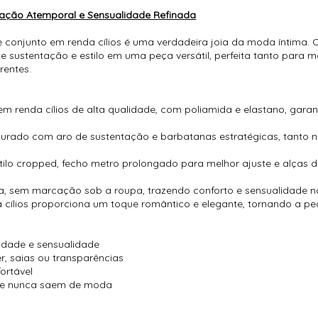
cação Atemporal e Sensualidade Refinada
te conjunto em renda cílios é uma verdadeira joia da moda íntima.
 sustentação e estilo em uma peça versátil, perfeita tanto para
rentes.
renda cílios de alta qualidade, com poliamida e elastano, garant
urado com aro de sustentação e barbatanas estratégicas, tanto na
stilo cropped, fecho metro prolongado para melhor ajuste e alça
a, sem marcação sob a roupa, trazendo conforto e sensualidade n
 cílios proporciona um toque romântico e elegante, tornando a 
lidade e sensualidade
r, saias ou transparências
ortável
ue nunca saem de moda