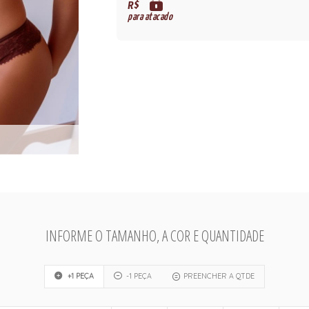
R$
para atacado
INFORME O TAMANHO, A COR E QUANTIDADE
+1 PEÇA
-1 PEÇA
PREENCHER A QTDE