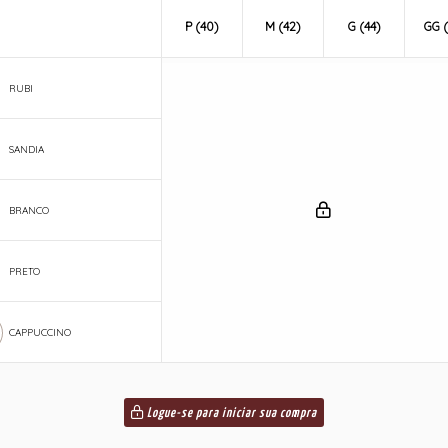
P (40)
M (42)
G (44)
GG (
RUBI
SANDIA
BRANCO
PRETO
CAPPUCCINO
Logue-se para iniciar sua compra