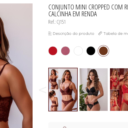
ORSELETS
CONJUNTO MINI CROPPED COM R
TODOS DE PROMOÇ
TODOS DE MODA PR
TODOS DE INFANTI
TODOS DE CUECA
CALCINHA EM RENDA
Ref.: CJ151
Descrição do produto
Tabela de m
ORSELETS