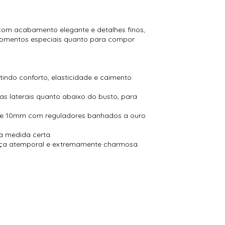
 Com acabamento elegante e detalhes finos,
 momentos especiais quanto para compor
indo conforto, elasticidade e caimento
s laterais quanto abaixo do busto, para
s de 10mm com reguladores banhados a ouro
a medida certa.
peça atemporal e extremamente charmosa.