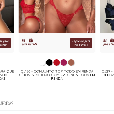
R$
R$
se para
Logue-se para
para atacado
para ata
 preço
ver o preço
ARA QUE
CJ166 - CONJUNTO TOP TODO EM RENDA
CJ29 
ANHA
CÍLIOS. SEM BOJO COM CALCINHA TODA EM
RENDA
ÇAS
RENDA
 MEDIDAS