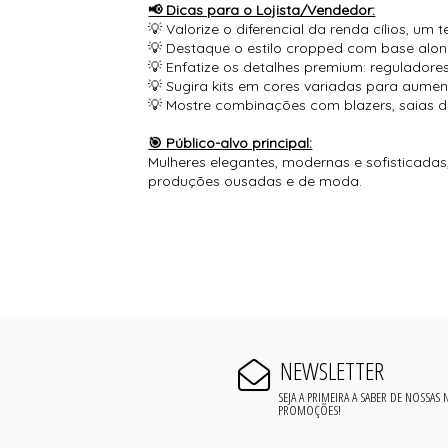
📢 Dicas para o Lojista/Vendedor:
💡 Valorize o diferencial da renda cílios, u
💡 Destaque o estilo cropped com base along
💡 Enfatize os detalhes premium: regulador
💡 Sugira kits em cores variadas para aume
💡 Mostre combinações com blazers, saias de 
🎯 Público-alvo principal:
Mulheres elegantes, modernas e sofisticadas,
produções ousadas e de moda.
NEWSLETTER
SEJA A PRIMEIRA A SABER DE NOSSAS
PROMOÇÕES!