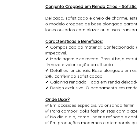
Conjunto Cropped em Renda Cílios – Sofisti
Delicado, sofisticado e cheio de charme, es
o modelo cropped de base alongada garante
looks ousados com blazer ou blusas transpa
Características e Benefícios:
✔ Composição do material: Confeccionado em 
impecável.
✔ Modelagem e caimento: Possui bojo estrut
firmeza e valorização da silhueta.
✔ Detalhes funcionais: Base alongada em e
24k, conferindo sofisticação.
✔ Calcinha rendada: Toda em renda delicad
✔ Design exclusivo: O acabamento em renda
Onde Usar?
✅ Em ocasiões especiais, valorizando femini
✅ Para compor looks fashionistas com blaze
✅ No dia a dia, como lingerie refinada e conf
✅ Em produções modernas e atemporais q