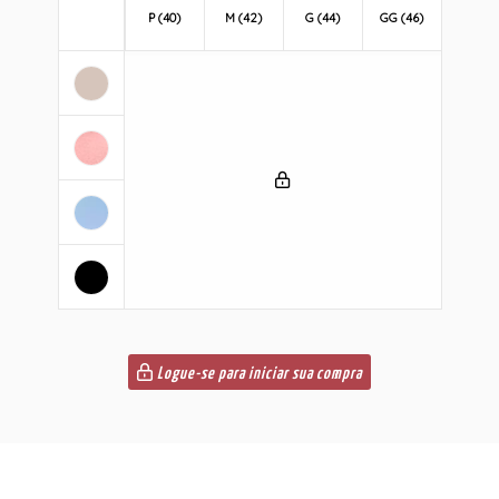
P (40)
M (42)
G (44)
GG (46)
Logue-se para iniciar sua compra