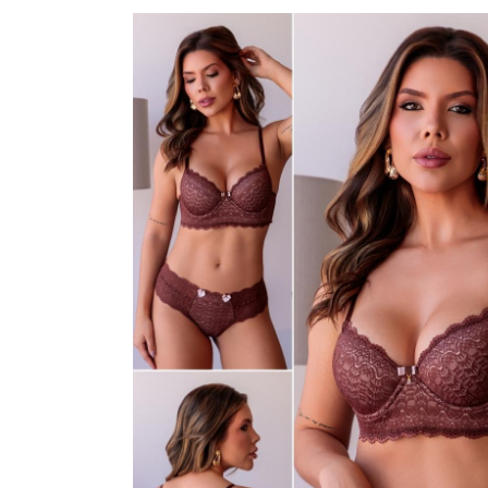
CORPETES, ESPARTILHOS E C
CONJUNTO SEM BOJO
BODY
FANTASIAS
CONJUNTOS COM BOJO
CALCINHA BIQUINI
CONJUNTOS PLUS SIZE
CALCINHAS
SUTIÃ AVULSO
CAMISOLAS E ROBES
CONJUNTO SEM BOJO
CONJUNTOS COM BOJO
CONJUNTOS PLUS SIZE
CORPETES, ESPARTILHOS E C
FANTASIAS
PIJAMA DE INVERNO
SUTIÃ AVULSO
SUTIÃ SEM BOJO