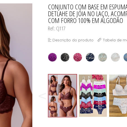
ORSELETS
CONJUNTO COM BASE EM ESPUMA
TODOS DE PROMOÇ
TODOS DE MODA PR
TODOS DE INFANTI
TODOS DE CUECA
DETLAHE DE JÓIA NO LAÇO, ACO
COM FORRO 100% EM ALGODÃO
Ref.: CJ117
ORSELETS
Descrição do produto
Tabela de m