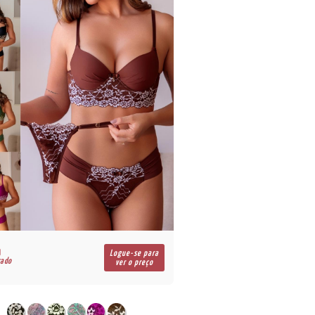
R$
Logue-se para
cado
para atacado
ver o preço