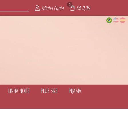
0
Minha Conta
R$ 0,00
LINHA NOITE
PLUZ SIZE
PIJAMA
OITE
LSAS
ITE
ADA
AS
ZE
E
S