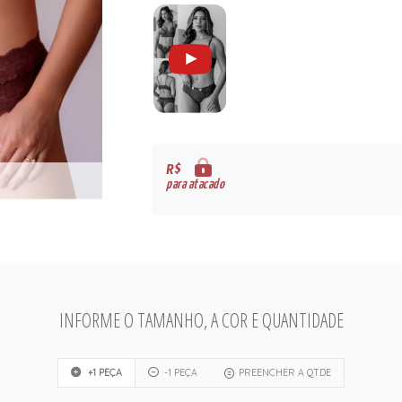
R$
para atacado
INFORME O TAMANHO, A COR E QUANTIDADE
+1 PEÇA
-1 PEÇA
PREENCHER A QTDE