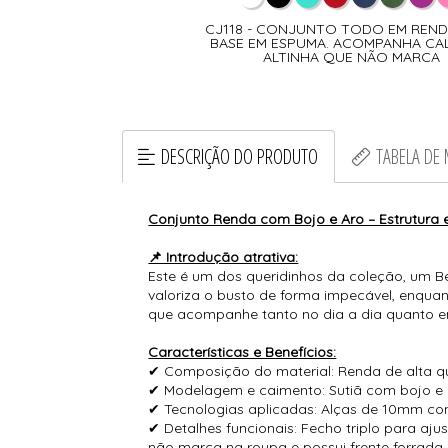
O PLUS SIZE COM BASE EM
CJ118 - CONJUNTO TODO EM RENDA
REPOSIÇÃO EM RENDA
BASE EM ESPUMA. ACOMPANHA CA
ÓIA NO LAÇO ACOMPANHA
ALTINHA QUE NÃO MARCA
CINHA TODA...
DESCRIÇÃO DO PRODUTO
TABELA DE
Conjunto Renda com Bojo e Aro – Estrutura e
📌 Introdução atrativa:
Este é um dos queridinhos da coleção, um B
valoriza o busto de forma impecável, enquan
que acompanhe tanto no dia a dia quanto 
Características e Benefícios:
✔ Composição do material: Renda de alta qu
✔ Modelagem e caimento: Sutiã com bojo e 
✔ Tecnologias aplicadas: Alças de 10mm com
✔ Detalhes funcionais: Fecho triplo para aju
não marca na roupa e possui frente forrada