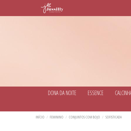
DONA DA NOITE
ESSENCE
CALCINH
TODOS DE DONA DA NOITE
TODOS DE ESSENCE
TODOS DE CALCINHAS
TODOS DE SOFISTICADA
TODOS DE PEÇAS AVULSAS
TODOS DE SUTIÃS
TODOS DE BÁSICOS
TODOS DE LINHA NOITE
TODOS DE PLUZ SIZE
TODOS DE PIJAMA
BABY DOLL E PIJAMAS
ACESSÓRIOS
CALCINHAS
AMAMENTAÇÃO
ACESSÓRIOS
AMAMENTAÇÃO
CONJUNTOS COM BOJO
ACESSÓRIOS
BABY DOLL E PIJAMAS
BABY DOLL E PIJAMAS
CALCINHAS
CALEÇON E CUECA FEMININA
CONJUNTO SEM BOJO
CAMISETES
CONJUNTOS COM BOJO
BABY DOLL E PIJAMAS
BODY
PIJAMA DE INVERNO
TODOS DE MODA PRAIA
TODOS DE CUECAS
TODOS DE INFANTIL
TODOS DE PROMOÇÕES
CAMISOLAS E ROBES
CONJUNTOS COM BOJO
SUTIÃ SEM BOJO
SUTIÃ AVULSO
BODY
CALCINHAS
INÍCIO
FEMININO
CONJUNTOS COM BOJO
SOFISTICADA
BIQUINI
CUECAS
CALEÇON E CUECA FEMININA
AMAMENTAÇÃO
CONJUNTO SEM BOJO
SUTIÃ AVULSO
SUTIÃ SEM BOJO
CAMISOLAS E ROBES
CAMISETES
BIQUINIS
BABY DOLL E PIJAMAS
CONJUNTOS COM BOJO
CAMISOLAS E ROBES
CALCINHA BIQUINI
BIQUINI