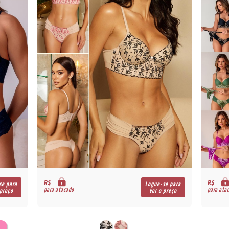
R$
R$
se para
Logue-se para
para atacado
para ata
 preço
ver o preço