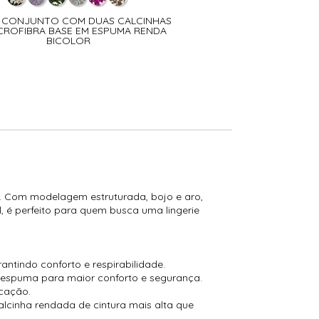
 - CONJUNTO COM DUAS CALCINHAS
CJ33 - CONJUNTO TOD
CROFIBRA BASE EM ESPUMA RENDA
CALCINHA QUE NÃ
BICOLOR
e. Com modelagem estruturada, bojo e aro,
, é perfeito para quem busca uma lingerie
tindo conforto e respirabilidade.
 espuma para maior conforto e segurança.
icação.
calcinha rendada de cintura mais alta que