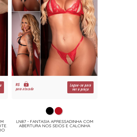
R$
a
Logue-se para
para atacado
ver o preço
OM
LN87 - FANTASIA APRESSADINHA COM
TE.
ABERTURA NOS SEIOS E CALCINHA
DO