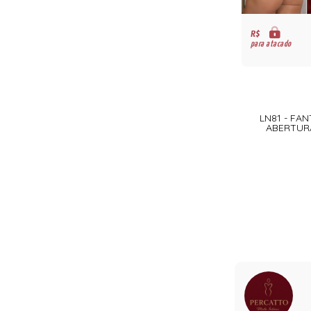
R$
para atacado
LN81 - FA
ABERTURA