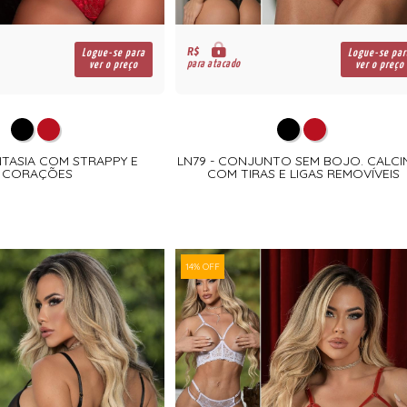
R$
Logue-se para
Logue-se par
para atacado
ver o preço
ver o preço
NTASIA COM STRAPPY E
LN79 - CONJUNTO SEM BOJO. CALCI
CORAÇÕES
COM TIRAS E LIGAS REMOVÍVEIS
14% OFF