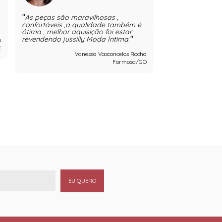
As peças são maravilhosas ,
Os produtos sã
confortáveis ,a qualidade também é
uma qualidade e
ótima , melhor aquisição foi estar
confortáveis e e
revendendo jussilly Moda Íntima.
amando vender o
a
E
Vanessa Vasconcelos Rocha
Formosa/GO
EU QUERO