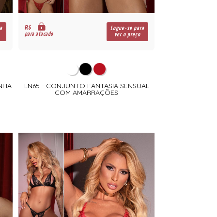
R$
a
Logue-se para
para atacado
ver o preço
NHA
LN65 - CONJUNTO FANTASIA SENSUAL
COM AMARRAÇÕES