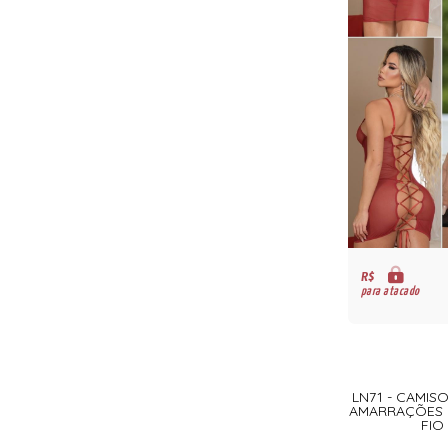
R$
para atacado
LN71 - CAMIS
AMARRAÇÕES 
FI