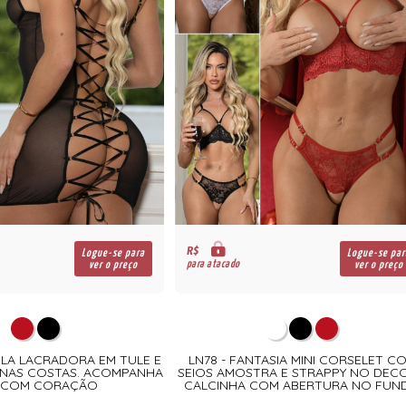
R$
Logue-se para
Logue-se par
para atacado
ver o preço
ver o preço
OLA LACRADORA EM TULE E
LN78 - FANTASIA MINI CORSELET C
NAS COSTAS. ACOMPANHA
SEIOS AMOSTRA E STRAPPY NO DECO
O COM CORAÇÃO
CALCINHA COM ABERTURA NO FUN