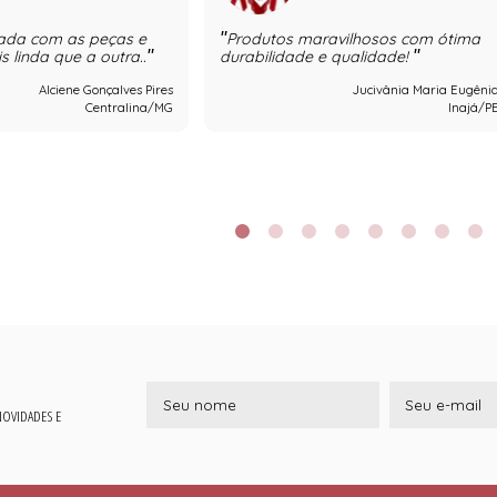
ada com as peças e
Produtos maravilhosos com ótima
 linda que a outra..
durabilidade e qualidade!
Alciene Gonçalves Pires
Jucivânia Maria Eugêni
Centralina/MG
Inajá/P
 NOVIDADES E