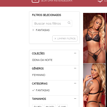
SEJA UMA REVENDEDORA
L
FILTROS SELECIONADOS
FANTASIAS
LIMPAR FILTROS
COLEÇÕES
DONA DA NOITE
GÊNEROS
FEMININO
CATEGORIAS
FANTASIAS
TAMANHOS
P (40)
M (42)
G (44)