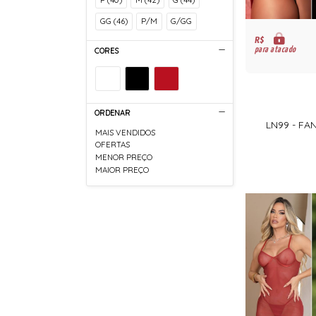
GG (46)
P/M
G/GG
R$
para atacado
CORES
ORDENAR
LN99 - FA
MAIS VENDIDOS
OFERTAS
MENOR PREÇO
MAIOR PREÇO