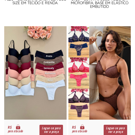
SIZE EM TECIDO E RENDA.
MICROFIBRA, BASE EM ELÁSTICO
EMBUTIDO
R$
R$
Logue-se para
Logue-se para
para atacado
para atacado
ver o preço
ver o preço