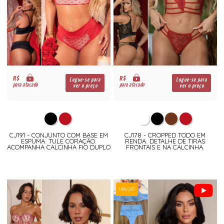
R$
R$
Logue-se para
Logue-se para
para atacado
para atacado
ver o preço
ver o preço
CJ191 - CONJUNTO COM BASE EM
CJ178 - CROPPED TODO EM
ESPUMA. TULE CORAÇÃO.
RENDA. DETALHE DE TIRAS
ACOMPANHA CALCINHA FIO DUPLO
FRONTAIS E NA CALCINHA.
14% OFF