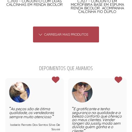
CJ100 - CONJUNTO COM DUAS
CJ127 - CONJUNTO EM
CALCINHAS EM RENDA BICOLOR
MICROFIBRA BASE EM ESPUMA
RENDA BICOLOR. ACOMPANHA
CALCINHA FIO DUPLO
CARREGAR MAIS PRODUTOS
DEPOIMENTOS QUE AMAMOS
As peças são de ótima
E gratificante e tenho
qualidade, os vendedores
segurança na qualidade e a
beleza conforto que ofereço
sempre muito atencioso
ao meus clientes. Vender
langeri da jussily moda sem
Isabela Renata Dos Santos Silva De
dúvida quem ganha e o
Sousa
cliente.