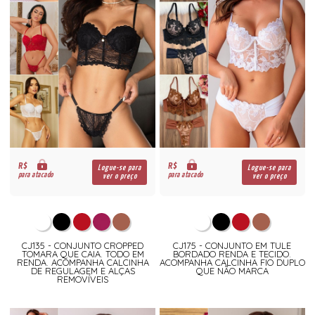
R$
R$
Logue-se para
Logue-se para
para atacado
para atacado
ver o preço
ver o preço
CJ135 - CONJUNTO CROPPED
CJ175 - CONJUNTO EM TULE
TOMARA QUE CAIA. TODO EM
BORDADO RENDA E TECIDO.
RENDA. ACOMPANHA CALCINHA
ACOMPANHA CALCINHA FIO DUPLO
DE REGULAGEM E ALÇAS
QUE NÃO MARCA
REMOVÍVEIS