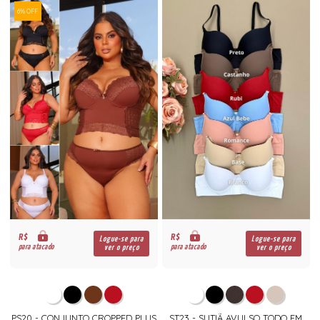
6% OFF
R$
R$
Logue-se para
Logue-se para
para atacado
para atacado
ver o preço
ver o preço
PS20 - CONJUNTO CROPPED PLUS
ST23 - SUTIÃ AVULSO TODO EM