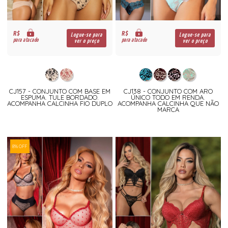
R$
R$
Logue-se para
Logue-se para
para atacado
para atacado
ver o preço
ver o preço
CJ157 - CONJUNTO COM BASE EM
CJ138 - CONJUNTO COM ARO
ESPUMA. TULE BORDADO.
ÚNICO TODO EM RENDA.
ACOMPANHA CALCINHA FIO DUPLO
ACOMPANHA CALCINHA QUE NÃO
MARCA
8% OFF