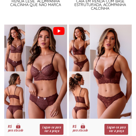
RENDA LESIE. ACOMPANHA
CAIA EM RENDA COM BASE
CALCINHA QUE NÃO MARCA
ESTRUTURADA, ACOMPANHA
CALCINHA
R$
R$
Logue-se para
Logue-se para
para atacado
para atacado
ver o preço
ver o preço