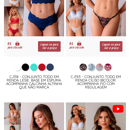
R$
R$
Logue-se para
Logue-se para
para atacado
para atacado
ver o preço
ver o preço
CJ118 - CONJUNTO TODO EM
CJ193 - CONJUNTO TODO EM
RENDA LESIE. BASE EM ESPUMA.
RENDA CÍLISO BICOLOR.
ACOMPANHA CALCINHA ALTINHA
ACOMPANHA FIO COM
QUE NÃO MARCA
REGULAGEM