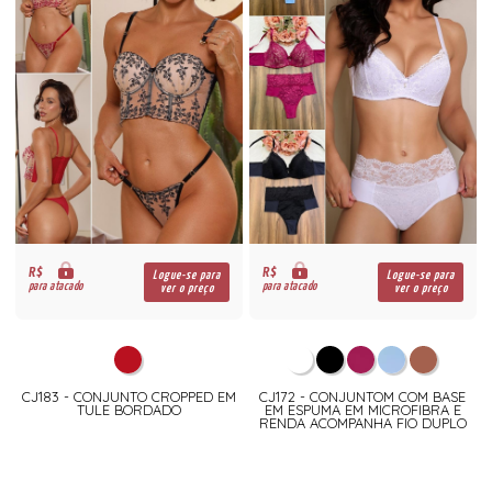
R$
R$
Logue-se para
Logue-se para
para atacado
para atacado
ver o preço
ver o preço
CJ183 - CONJUNTO CROPPED EM
CJ172 - CONJUNTOM COM BASE
TULE BORDADO
EM ESPUMA EM MICROFIBRA E
RENDA ACOMPANHA FIO DUPLO