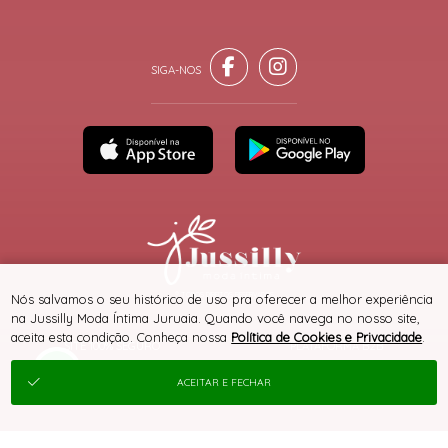
® TODOS DIREITOS RESERVADOS
Nós salvamos o seu histórico de uso pra oferecer a melhor experiência
na Jussilly Moda Íntima Juruaia. Quando você navega no nosso site,
aceita esta condição. Conheça nossa
Política de Cookies e Privacidade
.
SITE 100% SEGURO
PLATAFORMA B2B
ACEITAR E FECHAR