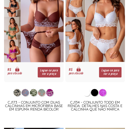
R$
R$
Logue-se para
Logue-se para
para atacado
para atacado
ver o preço
ver o preço
CJ173 - CONJUNTO COM DUAS
CJ134 - CONJUNTO TODO EM
CALCINHAS EM MICROFIBRA BASE
RENDA. DETALHES NAS COSTA E
EM ESPUMA RENDA BICOLOR
CALCINHA QUE NÃO MARCA