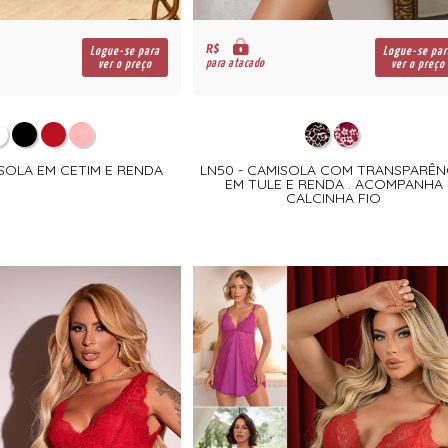
R$
Logue-se para
Logue-se par
para atacado
ver o preço
ver o preço
ISOLA EM CETIM E RENDA
LN50 - CAMISOLA COM TRANSPARÊN
EM TULE E RENDA . ACOMPANHA
CALCINHA FIO