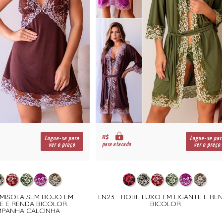
R$
Logue-se para
Logue-se par
para atacado
ver o preço
ver o preço
AMISOLA SEM BOJO EM
LN23 - ROBE LUXO EM LIGANTE E RE
E E RENDA BICOLOR.
BICOLOR
PANHA CALCINHA