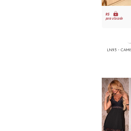
R$
para atacado
LN93 - CAM