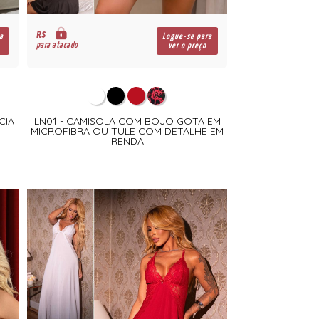
R$
a
Logue-se para
para atacado
ver o preço
CIA
LN01 - CAMISOLA COM BOJO GOTA EM
MICROFIBRA OU TULE COM DETALHE EM
RENDA