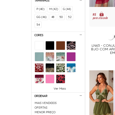
TAMANHOS
P (40)
M (42)
G (44)
R$
GG (46)
48
50
52
para atacado
54
CORES
LN63 - CONJ
BJO COM ARO
EM
Ver Mais
ORDENAR
MAIS VENDIDOS
OFERTAS
MENOR PREÇO