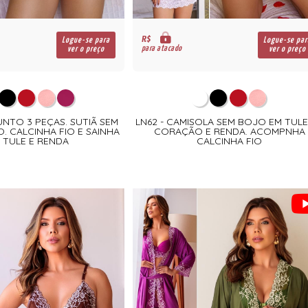
R$
Logue-se para
Logue-se par
para atacado
ver o preço
ver o preço
UNTO 3 PEÇAS. SUTIÃ SEM
LN62 - CAMISOLA SEM BOJO EM TULE
. CALCINHA FIO E SAINHA
CORAÇÃO E RENDA. ACOMPNHA
 TULE E RENDA
CALCINHA FIO