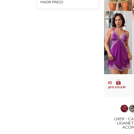
MAIOR PREÇO
R$
para atacado
LN59 - C
LIGANET
ACOM