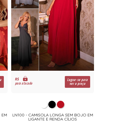
R$
a
Logue-se para
para atacado
ver o preço
 EM
LN100 - CAMISOLA LONGA SEM BOJO EM
LIGANTE E RENDA CÍLIOS