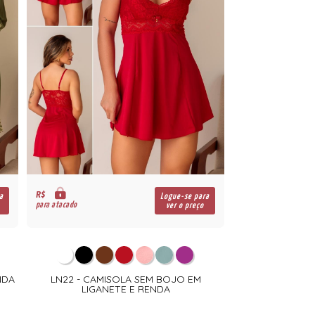
R$
a
Logue-se para
para atacado
ver o preço
NDA
LN22 - CAMISOLA SEM BOJO EM
LIGANETE E RENDA