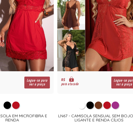
R$
Logue-se para
Logue-se par
para atacado
ver o preço
ver o preço
ISOLA EM MICROFIBRA E
LN67 - CAMISOLA SENSUAL SEM BOJO
RENDA
LIGANTE E RENDA CÍLIOS