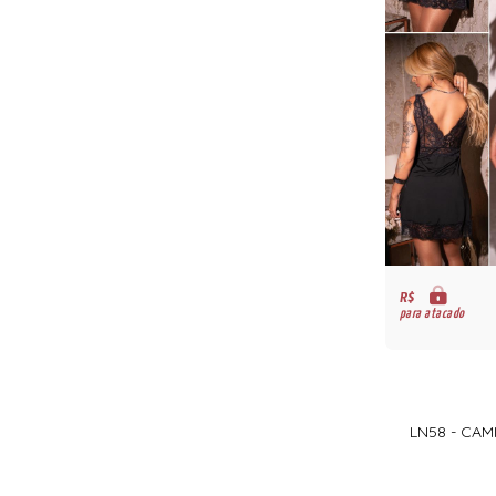
R$
para atacado
LN58 - CAM