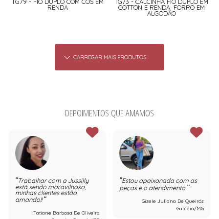
TG79 - FIO DUPLO COM CÓS EM
TG73 - CALCINHA FIO DUPLO EM
RENDA
COTTON E RENDA. FORRO EM
ALGODÃO
CARREGAR MAIS PRODUTOS
DEPOIMENTOS QUE AMAMOS
Trabalhar com a Jussilly
Estou apaixonada com as
está sendo maravilhoso,
peças e o atendimento
minhas clientes estão
amando!!
Gizele Juliana De Queiróz
Galiléia/MG
Tatiane Barbosa De Oliveira