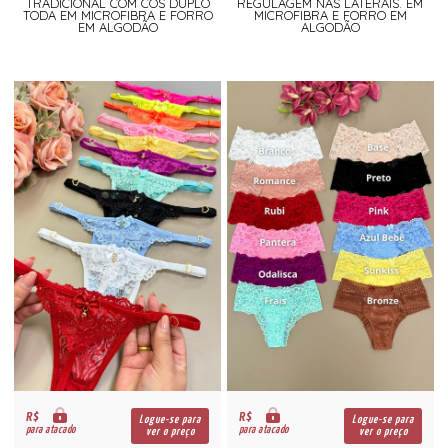
TRADICIONAL COM CÓS DUPLO
REGULAGEM NAS LATERAIS. EM
TODA EM MICROFIBRA E FORRO
MICROFIBRA E FORRO EM
EM ALGODÃO
ALGODÃO
R$
R$
Logue-se para
Logue-se para
para atacado
para atacado
ver o preço
ver o preço