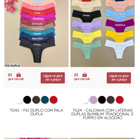
R$
R$
Logue-se para
Logue-se para
para atacado
para atacado
ver o preço
ver o preço
TG42 - FIO DUPLO COM PALA
TG24 - CALCINHA COM LATERAIS
DUPLA
DUPLAS BUMBUM TRADICIONAL E
FORRO EM ALGODÃO