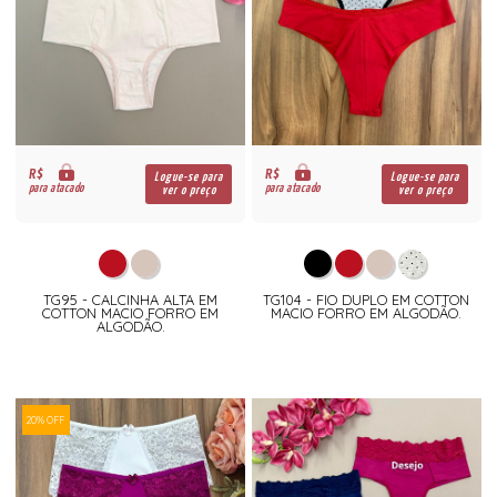
R$
R$
Logue-se para
Logue-se para
para atacado
para atacado
ver o preço
ver o preço
TG95 - CALCINHA ALTA EM
TG104 - FIO DUPLO EM COTTON
COTTON MACIO FORRO EM
MACIO FORRO EM ALGODÃO.
ALGODÃO.
20% OFF