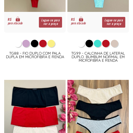
R$
R$
Logue-se para
Logue-se para
para atacado
para atacado
ver o preço
ver o preço
TG88 - FIO DUPLO COM PALA
TG99 - CALCINHA DE LATERAL
DUPLA EM MICROFIBRA E RENDA
DUPLO. BUMBUM NORMAL EM
MICROFIBRA E RENDA