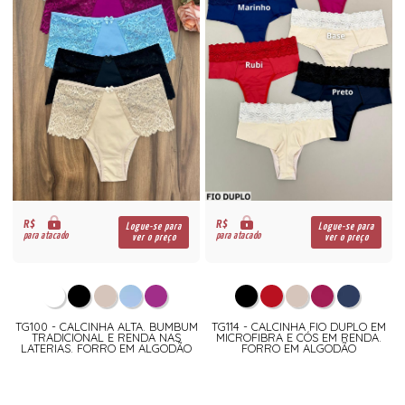
R$
R$
Logue-se para
Logue-se para
para atacado
para atacado
ver o preço
ver o preço
TG100 - CALCINHA ALTA. BUMBUM
TG114 - CALCINHA FIO DUPLO EM
TRADICIONAL E RENDA NAS
MICROFIBRA E CÓS EM RENDA.
LATERIAS. FORRO EM ALGODÃO
FORRO EM ALGODÃO