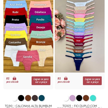
R$
R$
Logue-se para
Logue-se para
para atacado
para atacado
ver o preço
ver o preço
TG90 - CALCINHA ALTA BUMBUM
TG103 - FIO DUPLO COM