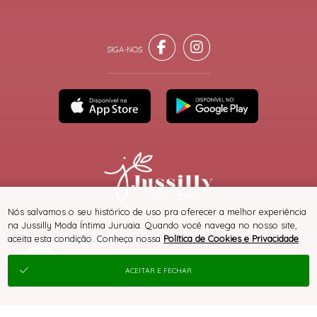
® TODOS DIREITOS RESERVADOS
Nós salvamos o seu histórico de uso pra oferecer a melhor experiência
na Jussilly Moda Íntima Juruaia. Quando você navega no nosso site,
aceita esta condição. Conheça nossa
Política de Cookies e Privacidade
.
SITE 100% SEGURO
PLATAFORMA B2B
ACEITAR E FECHAR