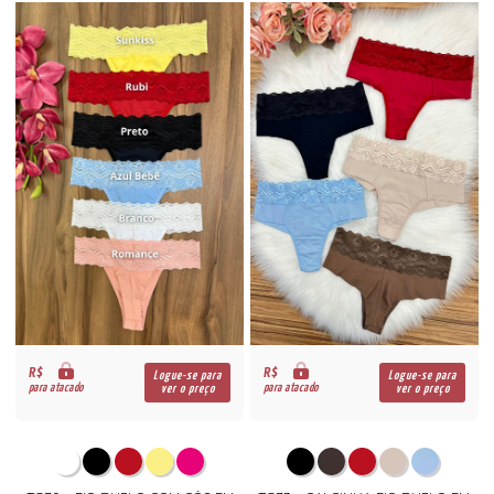
R$
R$
Logue-se para
Logue-se para
para atacado
para atacado
ver o preço
ver o preço