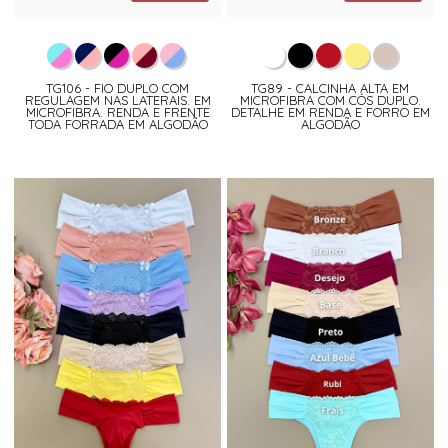
TG106 - FIO DUPLO COM
TG89 - CALCINHA ALTA EM
REGULAGEM NAS LATERAIS. EM
MICROFIBRA COM CÓS DUPLO.
MICROFIBRA. RENDA E FRENTE
DETALHE EM RENDA E FORRO EM
TODA FORRADA EM ALGODÃO
ALGODÃO