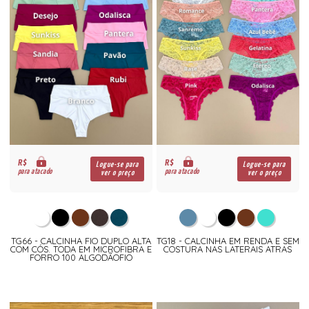
R$
R$
Logue-se para
Logue-se para
para atacado
para atacado
ver o preço
ver o preço
TG66 - CALCINHA FIO DUPLO ALTA
TG18 - CALCINHA EM RENDA E SEM
COM CÓS. TODA EM MICROFIBRA E
COSTURA NAS LATERAIS ATRAS
FORRO 100 ALGODÃOFIO