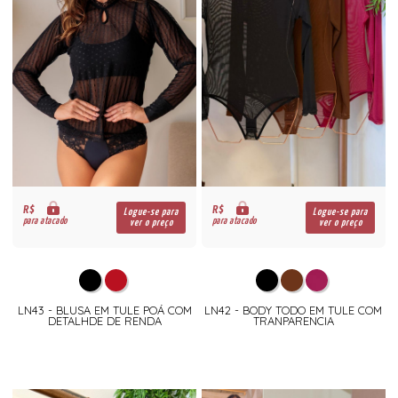
R$
R$
Logue-se para
Logue-se para
para atacado
para atacado
ver o preço
ver o preço
LN43 - BLUSA EM TULE POÁ COM
LN42 - BODY TODO EM TULE COM
DETALHDE DE RENDA
TRANPARENCIA