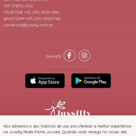
CEP 37805-000
TELEFONE +55 (35) 3553-1166
WHATSAPP +55 (35) 35531-166
comercial@jussilly.com.br
® TODOS DIREITOS RESERVADOS
Nós salvamos o seu histórico de uso pra oferecer a melhor experiência
na Jussilly Moda Íntima Juruaia. Quando você navega no nosso site,