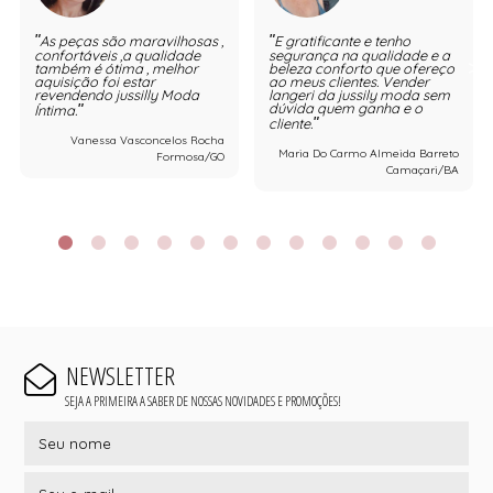
As peças são maravilhosas ,
E gratificante e tenho
confortáveis ,a qualidade
segurança na qualidade e a
também é ótima , melhor
beleza conforto que ofereço
aquisição foi estar
ao meus clientes. Vender
revendendo jussilly Moda
langeri da jussily moda sem
dúvida quem ganha e o
Íntima.
cliente.
Vanessa Vasconcelos Rocha
Maria Do Carmo Almeida Barreto
Formosa/GO
Camaçari/BA
NEWSLETTER
SEJA A PRIMEIRA A SABER DE NOSSAS NOVIDADES E PROMOÇÕES!