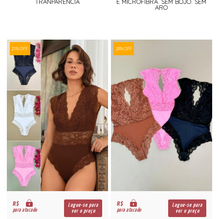
TRANPARENCIA
E MICROFIBRA. SEM BOJO. SEM
ARO
21% OFF
29% OFF
R$
R$
Logue-se para
Logue-se para
para atacado
para atacado
ver o preço
ver o preço