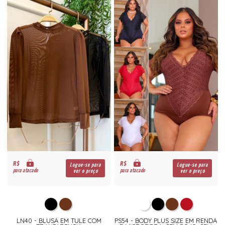
R$
R$
Logue-se para
Logue-se para
para atacado
para atacado
ver o preço
ver o preço
LN40 - BLUSA EM TULE COM
PS54 - BODY PLUS SIZE EM RENDA