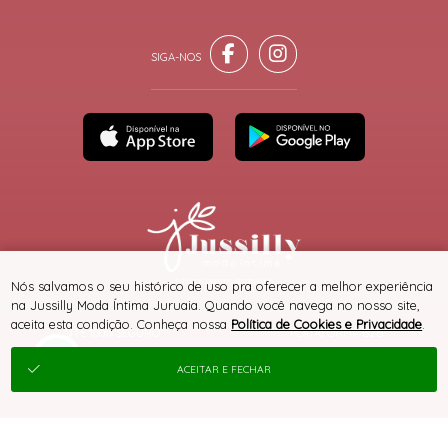
® TODOS DIREITOS RESERVADOS
Nós salvamos o seu histórico de uso pra oferecer a melhor experiência
na Jussilly Moda Íntima Juruaia. Quando você navega no nosso site,
aceita esta condição. Conheça nossa
Política de Cookies e Privacidade
.
SITE 100% SEGURO
PLATAFORMA B2B
ACEITAR E FECHAR