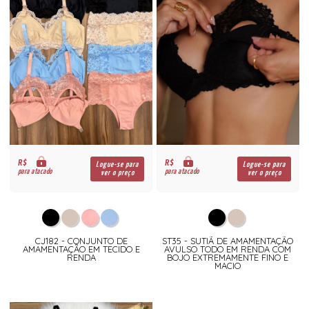
R$
R$
Logue-se para
Logue-se para
para atacado
para atacado
ver o preço
ver o preço
CJ182 - CONJUNTO DE
ST35 - SUTIÃ DE AMAMENTAÇÃO
AMAMENTAÇÃO EM TECIDO E
AVULSO TODO EM RENDA COM
RENDA
BOJO EXTREMAMENTE FINO E
MACIO