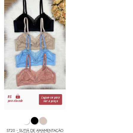
R$
Logue-se para
para atacado
ver o preço
ST20 - SUTIÃ DE AMAMENTAÇÃO