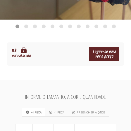
R$
Logue-se para
para atacado
ver o preço
INFORME O TAMANHO, A COR E QUANTIDADE
+1 PEÇA
-1 PEÇA
PREENCHER A QTDE