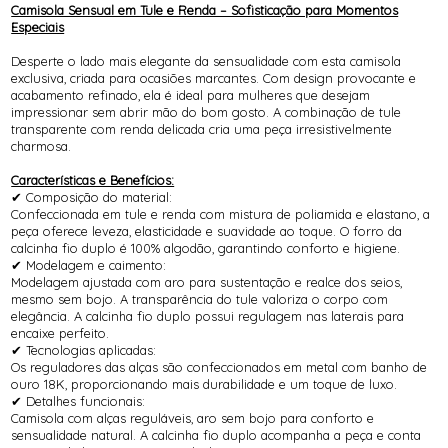
Camisola Sensual em Tule e Renda – Sofisticação para Momentos
Especiais
Desperte o lado mais elegante da sensualidade com esta camisola
exclusiva, criada para ocasiões marcantes. Com design provocante e
acabamento refinado, ela é ideal para mulheres que desejam
impressionar sem abrir mão do bom gosto. A combinação de tule
transparente com renda delicada cria uma peça irresistivelmente
charmosa.
Características e Benefícios:
✔ Composição do material:
Confeccionada em tule e renda com mistura de poliamida e elastano, a
peça oferece leveza, elasticidade e suavidade ao toque. O forro da
calcinha fio duplo é 100% algodão, garantindo conforto e higiene.
✔ Modelagem e caimento:
Modelagem ajustada com aro para sustentação e realce dos seios,
mesmo sem bojo. A transparência do tule valoriza o corpo com
elegância. A calcinha fio duplo possui regulagem nas laterais para
encaixe perfeito.
✔ Tecnologias aplicadas:
Os reguladores das alças são confeccionados em metal com banho de
ouro 18K, proporcionando mais durabilidade e um toque de luxo.
✔ Detalhes funcionais:
Camisola com alças reguláveis, aro sem bojo para conforto e
sensualidade natural. A calcinha fio duplo acompanha a peça e conta