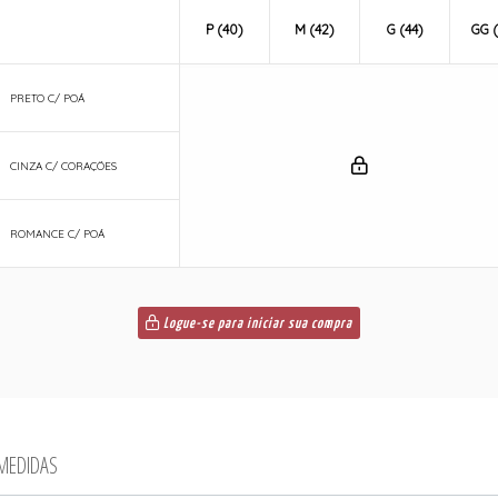
P (40)
M (42)
G (44)
GG (
PRETO C/ POÁ
CINZA C/ CORAÇÕES
ROMANCE C/ POÁ
Logue-se para iniciar sua compra
 MEDIDAS