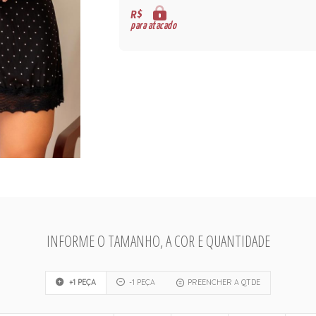
R$
para atacado
INFORME O TAMANHO, A COR E QUANTIDADE
+1 PEÇA
-1 PEÇA
PREENCHER A QTDE