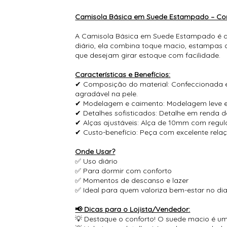
Camisola Básica em Suede Estampado – Conf
A Camisola Básica em Suede Estampado é a e
diário, ela combina toque macio, estampas d
que desejam girar estoque com facilidade.
Características e Benefícios:
✔ Composição do material: Confeccionada
agradável na pele.
✔ Modelagem e caimento: Modelagem leve e 
✔ Detalhes sofisticados: Detalhe em renda d
✔ Alças ajustáveis: Alça de 10mm com regul
✔ Custo-benefício: Peça com excelente relaç
Onde Usar?
✅ Uso diário
✅ Para dormir com conforto
✅ Momentos de descanso e lazer
✅ Ideal para quem valoriza bem-estar no dia
📢 Dicas para o Lojista/Vendedor:
💡 Destaque o conforto! O suede macio é um 