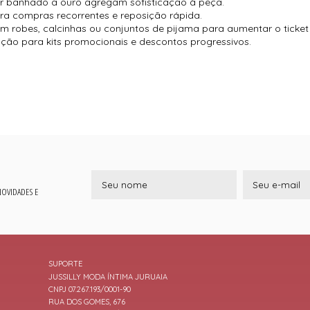
dor banhado a ouro agregam sofisticação à peça.
ara compras recorrentes e reposição rápida.
 robes, calcinhas ou conjuntos de pijama para aumentar o ticket
ão para kits promocionais e descontos progressivos.
 NOVIDADES E
SUPORTE
JUSSILLY MODA ÍNTIMA JURUAIA
CNPJ 07.267.193/0001-90
RUA DOS GOMES, 676