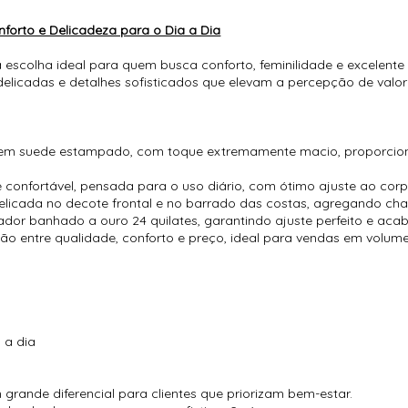
orto e Delicadeza para o Dia a Dia
scolha ideal para quem busca conforto, feminilidade e excelente 
elicadas e detalhes sofisticados que elevam a percepção de valor 
 em suede estampado, com toque extremamente macio, proporcio
confortável, pensada para o uso diário, com ótimo ajuste ao cor
elicada no decote frontal e no barrado das costas, agregando cha
ador banhado a ouro 24 quilates, garantindo ajuste perfeito e ac
ão entre qualidade, conforto e preço, ideal para vendas em volume
 a dia
grande diferencial para clientes que priorizam bem-estar.