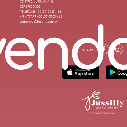
CENTRO, JURUAIA/MG
CEP 37805-000
TELEFONE +55 (35) 3553-1166
WHATSAPP +55 (35) 35531-166
comercial@jussilly.com.br
® TODOS DIREITOS RESERVADOS