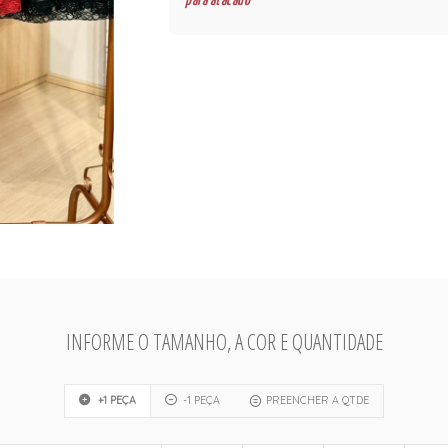
para atacado
INFORME O TAMANHO, A COR E QUANTIDADE
+1 PEÇA
-1 PEÇA
PREENCHER A QTDE