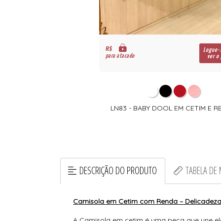
R$
Logue-
para atacado
ver o
LN83 - BABY DOOL EM CETIM E 
DESCRIÇÃO DO PRODUTO
TABELA DE
Camisola em Cetim com Renda – Delicadeza
A Camisola em cetim é uma peça que une ele