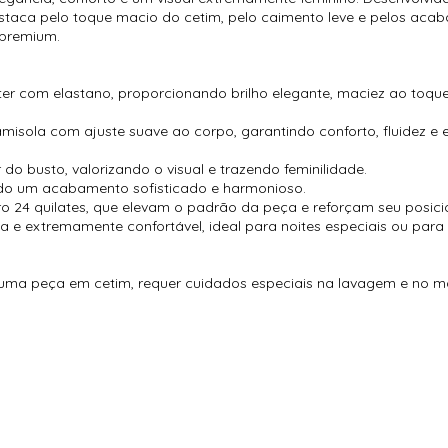
destaca pelo toque macio do cetim, pelo caimento leve e pelos ac
 premium.
er com elastano, proporcionando brilho elegante, maciez ao toque 
sola com ajuste suave ao corpo, garantindo conforto, fluidez e 
do busto, valorizando o visual e trazendo feminilidade.
ndo um acabamento sofisticado e harmonioso.
ro 24 quilates, que elevam o padrão da peça e reforçam seu posi
ada e extremamente confortável, ideal para noites especiais ou p
 uma peça em cetim, requer cuidados especiais na lavagem e no ma