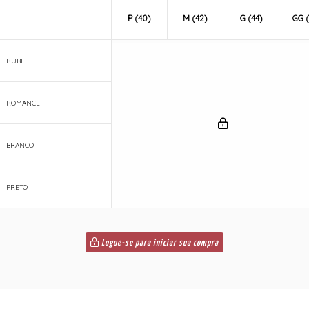
P (40)
M (42)
G (44)
GG (
RUBI
ROMANCE
BRANCO
PRETO
Logue-se para iniciar sua compra