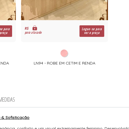
R$
se para
Logue-se para
para atacado
 preço
ver o preço
RENDA
LN94 - ROBE EM CETIM E RENDA
 MEDIDAS
 & Sofisticação
gância, conforto e um visual extremamente feminino. Desenvolvida