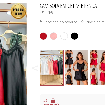
ORSELETS
CAMISOLA EM CETIM E RENDA
TODOS DE PROMOÇ
TODOS DE MODA PR
TODOS DE INFANTI
TODOS DE CUECA
Ref.: LN93
Descrição do produto
Tabela de m
ORSELETS
R$